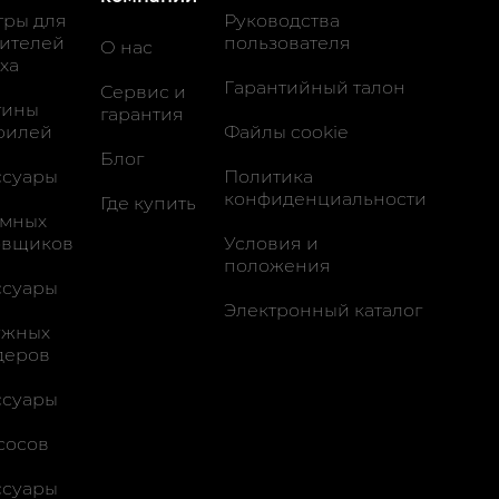
тры для
Руководства
тителей
пользователя
О нас
ха
Гарантийный талон
Сервис и
тины
гарантия
рилей
Файлы cookie
Блог
ссуары
Политика
конфиденциальности
Где купить
умных
овщиков
Условия и
положения
ссуары
Электронный каталог
ужных
деров
ссуары
сосов
ссуары