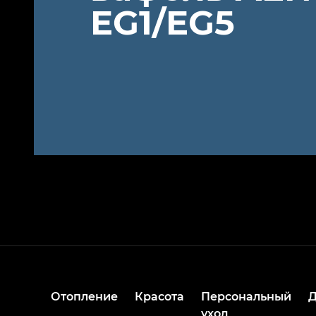
EG1/EG5
Отопление
Красота
Персональный
уход