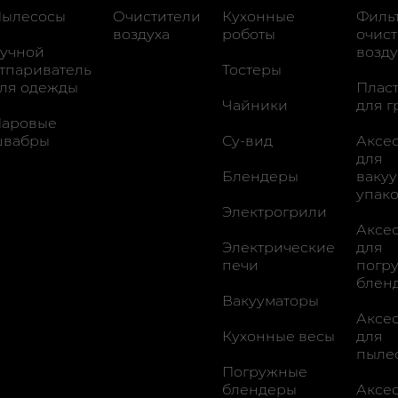
ылесосы
Очистители
Кухонные
Филь
воздуха
роботы
очис
учной
возду
тпариватель
Тостеры
ля одежды
Плас
Чайники
для г
аровые
швабры
Су-вид
Аксе
для
Блендеры
ваку
упак
Электрогрили
Аксе
Электрические
для
печи
погр
блен
Вакууматоры
Аксе
Кухонные весы
для
пыле
Погружные
блендеры
Аксе