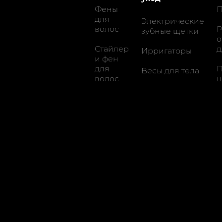
Фены
П
для
Электрические
волос
Р
зубные щетки
о
Стайлер
д
Ирригаторы
и фен
для
П
Весы для тела
волос