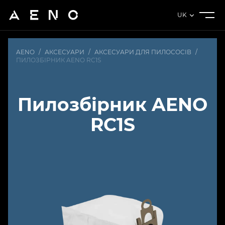
UK
AENO
/
АКСЕСУАРИ
/
АКСЕСУАРИ ДЛЯ ПИЛОСОСІВ
/
ПИЛОЗБІРНИК AENO RC1S
Пилозбірник AENO
RC1S