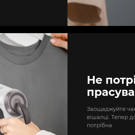
Не потр
прасув
Заощаджуйте час
вішалці. Тепер 
потрібна