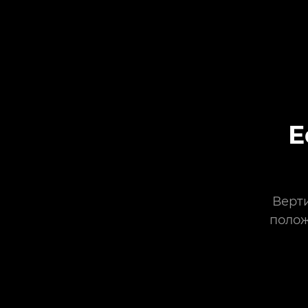
Е
Верти
полож