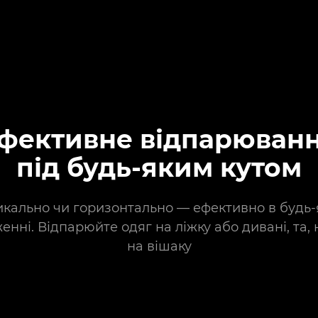
фективне відпарюван
під будь-яким кутом
кально чи горизонтально — ефективно в будь
енні. Відпарюйте одяг на ліжку або дивані, та, н
на вішаку