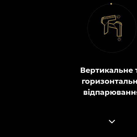
Вертикальне 
горизонталь
відпарюванн