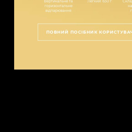
Вертикальне та
Легкий: 650 г
Скла
горизонтальне
н
відпарювання
ПОВНИЙ ПОСІБНИК КОРИСТУВА