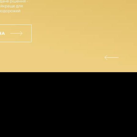
дане рішення -
айкраще для
подорожей
ЧА