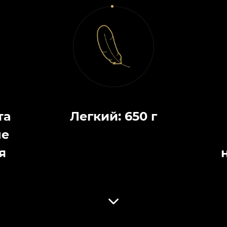
та
Легкий: 650 г
не
я