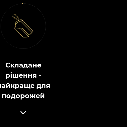
Складане
рішення -
найкраще для
подорожей