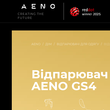
CREATING THE
FUTURE
AENO
/
ДІМ
/
ВІДПАРЮВАЧI ДЛЯ ОДЯГУ
/
ВІД
Відпарювач
AENO GS4