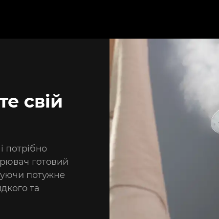
е свій
і потрібно
арювач готовий
ечуючи потужне
идкого та