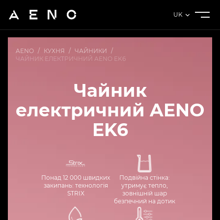
UK
AENO
/
КУХНЯ
/
ЧАЙНИКИ
/
ЧАЙНИК ЕЛЕКТРИЧНИЙ AENO EK6
Чайник
електричний AENO
EK6
Понад 12 000 швидких
Подвійна стінка:
закипань: технологія
утримує тепло,
STRIX
зовнішній шар
безпечний на дотик