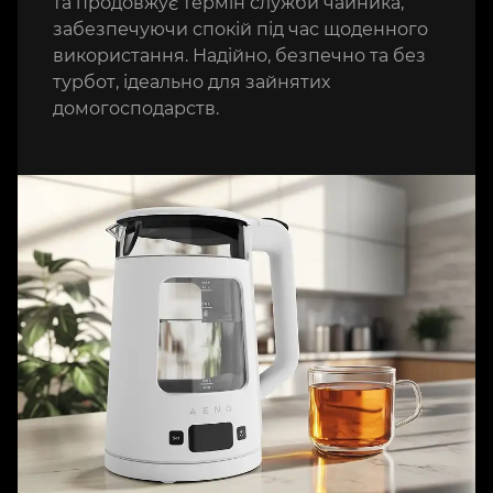
та продовжує термін служби чайника,
забезпечуючи спокій під час щоденного
використання. Надійно, безпечно та без
турбот, ідеально для зайнятих
домогосподарств.