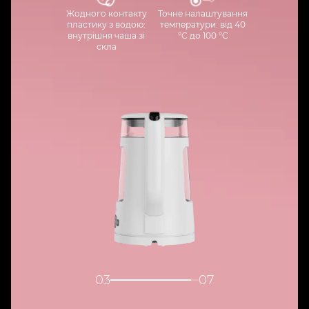
Жодного контакту
Точне налаштування
пластику з водою:
температури: від 40
внутрішня чаша зі
°C до 100 °C
скла
04
07