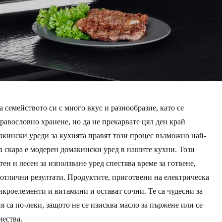
за семейството си с много вкус и разнообразие, като се
равословно хранене, но да не прекарвате цял ден край
кински уреди за кухнята правят този процес възможно най-
та скара е модерен домакински уред в нашите кухни. Този
ен и лесен за използване уред спестява време за готвене,
отлични резултати. Продуктите, приготвени на електрическа
икроелементи и витамини и остават сочни. Те са чудесни за
я са по-леки, защото не се изисква масло за пържене или се
ества.