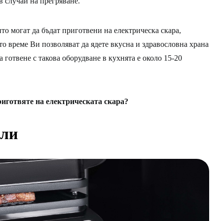
в случай на прегряване.
ито могат да бъдат приготвени на електрическа скара,
то време Ви позволяват да ядете вкусна и здравословна храна
а готвене с такова оборудване в кухнята е около 15-20
риготвяте на електрическата скара?
оли