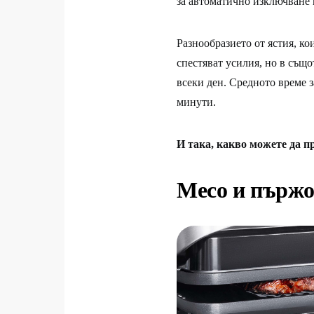
за автоматично изключване 
Разнообразието от ястия, ко
спестяват усилия, но в също
всеки ден. Средното време з
минути.
И така, какво можете да п
Месо и пърж