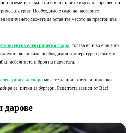
росто вземете пържолата и я поставите върху нагорещената
трическия грил. Необходимо е само да настроите
лед изпичането можете да оставите месото да престои във
нтелигентна електрическа скара
, тогава всичко е още по-
тоятелно ще ви каже необходимия температурен режим и
яйки дебелината и броя на парчетата.
а
електрическа скара
можете да приготвяте и пилешки
азбира се, питки за бургери. Рецептата зависи от Вас!
и дарове