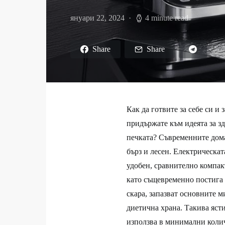
януари 22, 2024
4 minute read
Share
Share
Как да готвите за себе си и 
придържате към идеята за зд
печката? Съвременните дома
бърз и лесен. Електрическа
удобен, сравнително компакт
като същевременно постига 
скара, запазват основните м
диетична храна. Такива ясти
използва в минимални колич