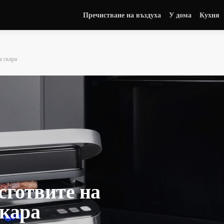
Пречистване на въздуха
У дома
Кухня
а скара
сготвите на
скара