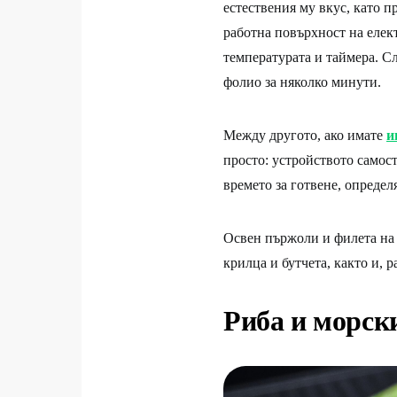
естествения му вкус, като п
работна повърхност на елек
температурата и таймера. С
фолио за няколко минути.
Между другото, ако имате
и
просто: устройството самос
времето за готвене, определ
Освен пържоли и филета н
крилца и бутчета, както и, р
Риба и морск