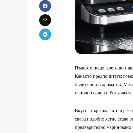
Първото нещо, което ви идва 
Каквото предпочитате: гове
бъде сочно и ароматно. Мес
напълно сочна и без холесте
Вкусна пържола като в рест
скара подобно ястие става р
предварително мариновано с