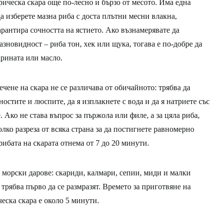
рическа скара още по-лесно и бързо от месото. Има една
да изберете мазна риба с доста плътни месни влакна,
рантира сочността на ястието. Ако възнамерявате да
зновидност – риба тон, хек или щука, тогава е по-добре да
рината или масло.
ечене на скара не се различава от обичайното: трябва да
остите и люспите, да я изплакнете с вода и да я натриете със
 Ако не става въпрос за пържола или филе, а за цяла риба,
лко разреза от всяка страна за да постигнете равномерно
ибата на скарата отнема от 7 до 20 минути.
и морски дарове: скариди, калмари, сепии, миди и малки
 трябва първо да се размразят. Времето за приготвяне на
еска скара е около 5 минути.