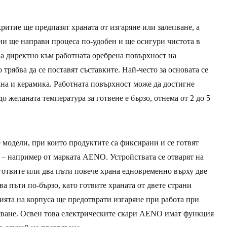
ритие ще предпазят храната от изгаряне или залепване, а
ини ще направи процеса по-удобен и ще осигури чистота в
ва директно към работната оребрена повърхност на
 трябва да се поставят съставките. Най-често за основата се
на и керамика. Работната повърхност може да достигне
до желаната температура за готвене е бързо, отнема от 2 до 5
 модели, при които продуктите са фиксирани и се готвят
 – например от марката AENO. Устройствата се отварят на
 готвите или два пъти повече храна едновременно върху две
а пъти по-бързо, като готвите храната от двете страни
ята на корпуса ще предотврати изгаряне при работа при
яване. Освен това електрическите скари AENO имат функция