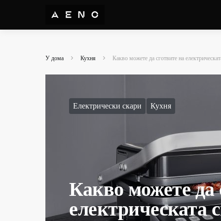
У дома
Кухня
Какво можете да сготвите на електрическат
Електрически скари
Кухня
Какво можете да 
електрическата 