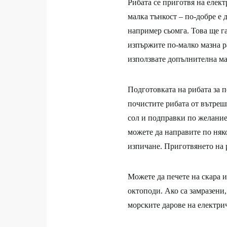
Рибата се приготвя на елект
малка тънкост – по-добре е 
например сьомга. Това ще га
изпържите по-малко мазна ра
използвате допълнителна ма
Подготовката на рибата за п
почистите рибата от вътрешн
сол и подправки по желание.
можете да направите по няко
изпичане. Приготвянето на р
Можете да печете на скара 
октоподи. Ако са замразени,
морските дарове на електрич