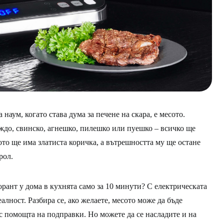
наум, когато става дума за печене на скара, е месото.
ждо, свинско, агнешко, пилешко или пуешко – всичко ще
ото ще има златиста коричка, а вътрешността му ще остане
рол.
орант у дома в кухнята само за 10 минути? С електрическата
еалност. Разбира се, ако желаете, месото може да бъде
 помощта на подправки. Но можете да се насладите и на