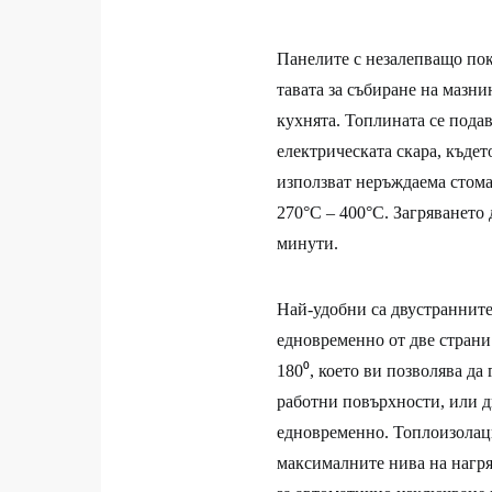
Панелите с незалепващо пок
тавата за събиране на мазн
кухнята. Топлината се пода
електрическата скара, където
използват неръждаема стома
270°C – 400°C. Загряването 
минути.
Най-удобни са двустранните
едновременно от две страни
180⁰, което ви позволява да
работни повърхности, или дв
едновременно. Топлоизолаци
максималните нива на нагр