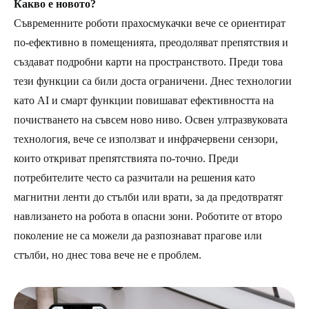
Какво е новото?
Съвременните роботи прахосмукачки вече се ориентират
по-ефективно в помещенията, преодоляват препятствия и
създават подробни карти на пространството. Преди това
тези функции са били доста ограничени. Днес технологии
като AI и смарт функции повишават ефективността на
почистването на съвсем ново ниво. Освен ултразвуковата
технология, вече се използват и инфрачервени сензори,
които откриват препятствията по-точно. Преди
потребителите често са разчитали на решения като
магнитни ленти до стълби или врати, за да предотвратят
навлизането на робота в опасни зони. Роботите от второ
поколение не са можели да разпознават прагове или
стълби, но днес това вече не е проблем.