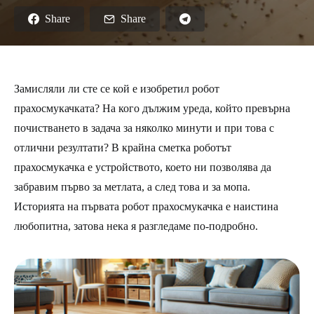
Share
Share
Замисляли ли сте се кой е изобретил робот
прахосмукачката? На кого дължим уреда, който превърна
почистването в задача за няколко минути и при това с
отлични резултати? В крайна сметка роботът
прахосмукачка е устройството, което ни позволява да
забравим първо за метлата, а след това и за мопа.
Историята на първата робот прахосмукачка е наистина
любопитна, затова нека я разгледаме по-подробно.