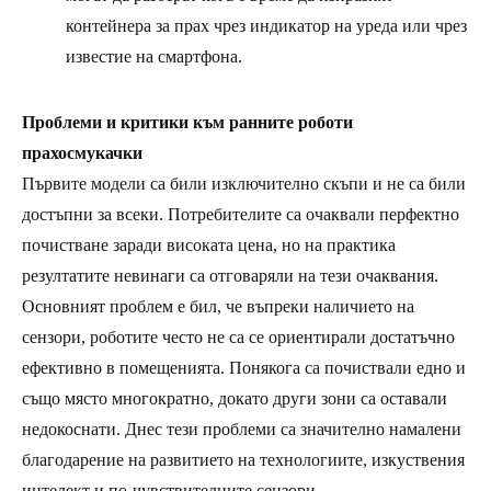
контейнера за прах чрез индикатор на уреда или чрез
известие на смартфона.
Проблеми и критики към ранните роботи
прахосмукачки
Първите модели са били изключително скъпи и не са били
достъпни за всеки. Потребителите са очаквали перфектно
почистване заради високата цена, но на практика
резултатите невинаги са отговаряли на тези очаквания.
Основният проблем е бил, че въпреки наличието на
сензори, роботите често не са се ориентирали достатъчно
ефективно в помещенията. Понякога са почиствали едно и
също място многократно, докато други зони са оставали
недокоснати. Днес тези проблеми са значително намалени
благодарение на развитието на технологиите, изкуствения
интелект и по-чувствителните сензори.