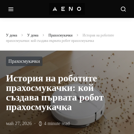
У дома
У дома
Прахосмукачки
История на роботите
прахосмукачки: кой създава първата робот прахосмукачка
Прахосмукачки
История на роботите
прахосмукачки: кой
създава първата робот
прахосмукачка
май 27, 2026
4 minute read