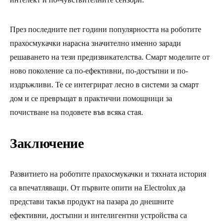
През последните пет години популярността на роботите
прахосмукачки нарасна значително именно заради
решаването на тези предизвикателства. Смарт моделите от
ново поколение са по-ефективни, по-достъпни и по-
издръжливи. Те се интегрират лесно в системи за смарт
дом и се превръщат в практични помощници за
почистване на подовете във всяка стая.
Заключение
Развитието на роботите прахосмукачки и тяхната история
са впечатляващи. От първите опити на Electrolux да
представи такъв продукт на пазара до днешните
ефективни, достъпни и интелигентни устройства са