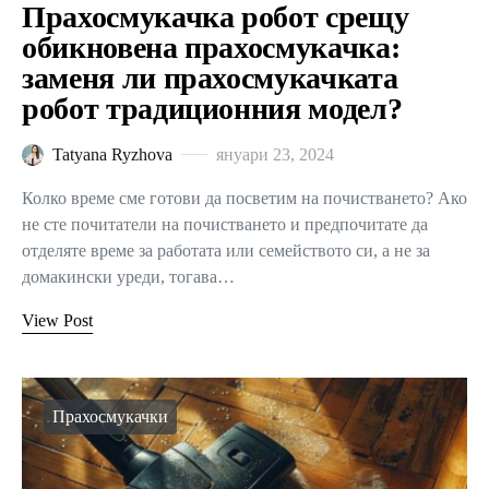
Прахосмукачка робот срещу
обикновена прахосмукачка:
заменя ли прахосмукачката
робот традиционния модел?
Tatyana Ryzhova
януари 23, 2024
Колко време сме готови да посветим на почистването? Ако
не сте почитатели на почистването и предпочитате да
отделяте време за работата или семейството си, а не за
домакински уреди, тогава…
View Post
Прахосмукачки