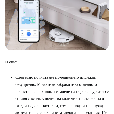
И още:
След едно почистване помещението изглежда
безупречно. Можете да забравите за отделното
почистване на килими и миене на подове – уредът се
справя с всичко: почиства килими с нисък косъм и
гладки подови настилки, измива пода и при нужда
автоматично се връща към зарядната си станция. Не