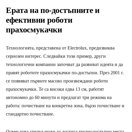
Ерата на по-достъпните и
ефективни роботи
прахосмукачки
Технологията, представена от Electrolux, предизвиква
сериозен интерес. Следвайки този пример, други
технологични компании започват да развиват идеята и да
правят роботите прахосмукачки по-достъпни. През 2001 г.
се появяват първите масово произвеждани роботи
прахосмукачки. Те са високи едва 13 см, работят
автономно до 60 минути и предлагат три режима на
работа: почистване на конкретна зона, бързо почистване и
стандартно почистване.
Освен това уредът може да достига труднодостъпни места,