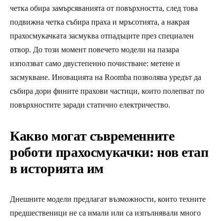
четка обира замърсяванията от повърхността, след това
подвижна четка събира праха и мръсотията, а накрая
прахосмукачката засмуква отпадъците през специален
отвор. До този момент повечето модели на пазара
използват само двустепенно почистване: метене и
засмукване. Иновацията на Roomba позволява уредът да
събира дори фините прахови частици, които полепват по
повърхностите заради статично електричество.
Какво могат съвременните
роботи прахосмукачки: нов етап
в историята им
Днешните модели предлагат възможности, които техните
предшественици не са имали или са изпълнявали много