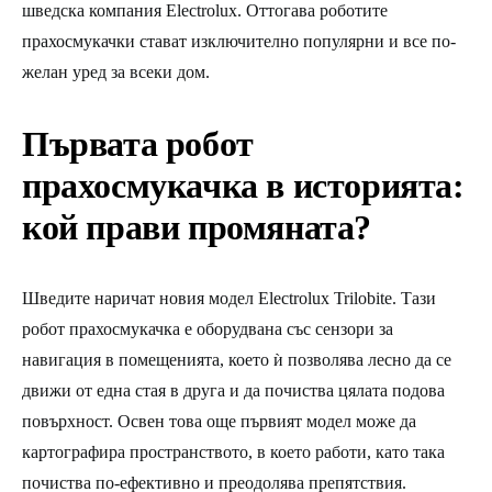
шведска компания Electrolux. Оттогава роботите
прахосмукачки стават изключително популярни и все по-
желан уред за всеки дом.
Първата робот
прахосмукачка в историята:
кой прави промяната?
Шведите наричат новия модел Electrolux Trilobite. Тази
робот прахосмукачка е оборудвана със сензори за
навигация в помещенията, което ѝ позволява лесно да се
движи от една стая в друга и да почиства цялата подова
повърхност. Освен това още първият модел може да
картографира пространството, в което работи, като така
почиства по-ефективно и преодолява препятствия.