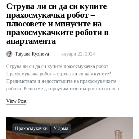
Струва ли си да си купите
прахосмукачка робот –
плюсовете и минусите на
прахосмукачките роботи в
апартамента
Tatyana Ryzhova
януари 22, 2024
Струва ли си да си купите прахосмукачка робот
Прахосмукачка робот – струва ли си да я купите?
Предимствата и недостатъците на прахосмукачките
роботи. Решихме да проучим този въпрос въз основа…
View Post
Прахосмукачки
У дома