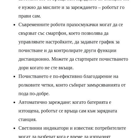
е нужно да мислите и за зареждането – роботът го
прави сам.
Съвременните роботи прахосмукачки могат да се
свързват със смартфон, което позволява да
управлявате настройките, да задавате график за
почистване и да контролирате други функции
дистанционно. Можете да стартирате почистването
дори когато не сте вкъщи.
Почистването е по-ефективно благодарение на
ролковите четки, които събират замърсяванията от
пода по-добре.
Автоматично зареждане: когато батерията е
изтощена, роботът се връща сам към зарядната
станция.
Светлинни индикатори и известия: потребителите
могат да разберат кога е време да изпразнят