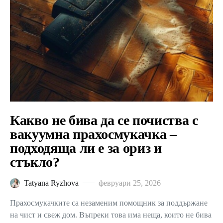
Какво не бива да се почиства с
вакуумна прахосмукачка –
подходяща ли е за ориз и
стъкло?
Tatyana Ryzhova
февруари 25, 2026
Прахосмукачките са незаменим помощник за поддържане
на чист и свеж дом. Въпреки това има неща, които не бива