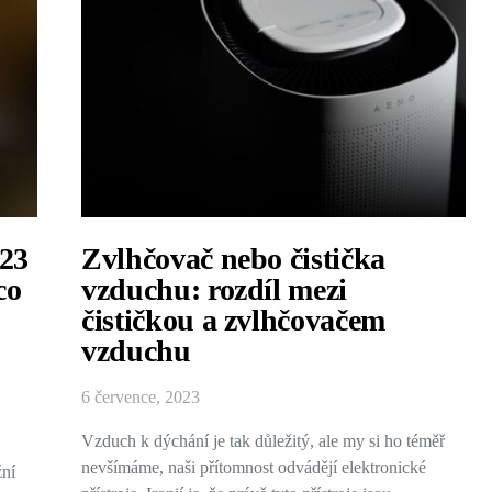
23
Zvlhčovač nebo čistička
co
vzduchu: rozdíl mezi
čističkou a zvlhčovačem
vzduchu
6 července, 2023
Vzduch k dýchání je tak důležitý, ale my si ho téměř
nevšímáme, naši přítomnost odvádějí elektronické
žní