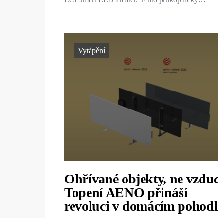
Vytápění
Ohřívané objekty, ne vzdu
Topení AENO přináší
revoluci v domácím pohodl