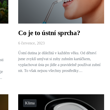
Co je to ústní sprcha?
6 července, 2023
Ústní dutina je důležitá v každém věku. Od dětství
jsme zvyklí umývat si zuby zubním kartáčkem,
sti
vyplachovat ústa po jídle a pravidelně používat zubní
nit. To však nejsou všechny prostředky…
je
í…
Klima