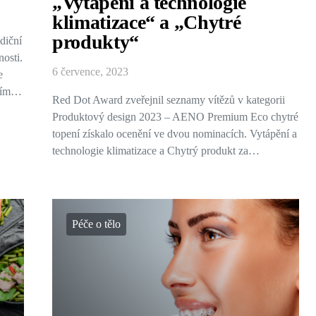
„Vytápění a technologie
klimatizace“ a „Chytré
produkty“
diční
nosti.
6 července, 2023
e
jším…
Red Dot Award zveřejnil seznamy vítězů v kategorii
Produktový design 2023 – AENO Premium Eco chytré
topení získalo ocenění ve dvou nominacích. Vytápění a
technologie klimatizace a Chytrý produkt za…
Péče o tělo