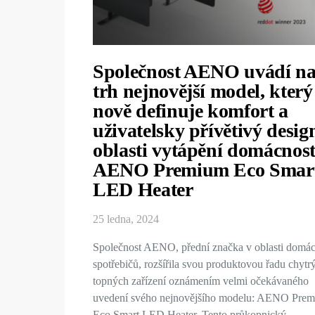
Společnost AENO uvádí n
trh nejnovější model, který
nově definuje komfort a
uživatelsky přívětivý desig
oblasti vytápění domácnost
AENO Premium Eco Smar
LED Heater
25 ledna, 2024
Společnost AENO, přední značka v oblasti domác
spotřebičů, rozšířila svou produktovou řadu chytr
topných zařízení oznámením velmi očekávaného
uvedení svého nejnovějšího modelu: AENO Pre
Eco Smart LED Heater. Tento průkopnický…