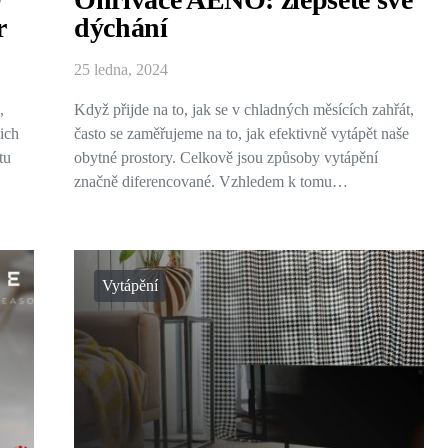
r
dýchání
25 ledna, 2024
,
Když přijde na to, jak se v chladných měsících zahřát,
ich
často se zaměřujeme na to, jak efektivně vytápět naše
tu
obytné prostory. Celkově jsou způsoby vytápění
značně diferencované. Vzhledem k tomu…
Vytápění