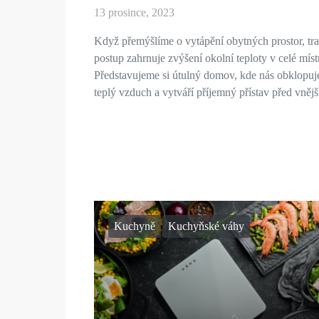
13 prosince, 2023
Když přemýšlíme o vytápění obytných prostor, tra
postup zahrnuje zvýšení okolní teploty v celé míst
Představujeme si útulný domov, kde nás obklopuj
teplý vzduch a vytváří příjemný přístav před vně
Kuchyně
Kuchyňské váhy