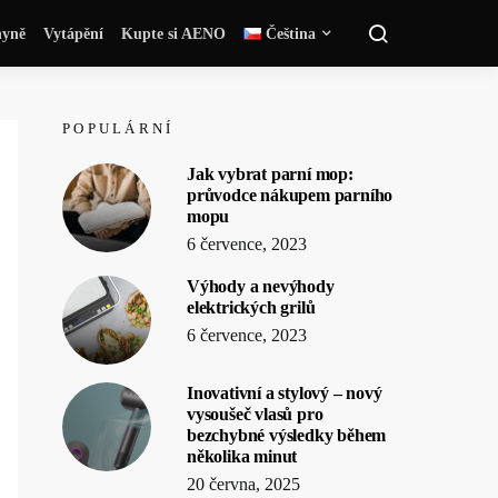
yně
Vytápění
Kupte si AENO
Čeština
POPULÁRNÍ
Jak vybrat parní mop:
průvodce nákupem parního
mopu
6 července, 2023
Výhody a nevýhody
elektrických grilů
6 července, 2023
Inovativní a stylový – nový
vysoušeč vlasů pro
bezchybné výsledky během
několika minut
20 června, 2025