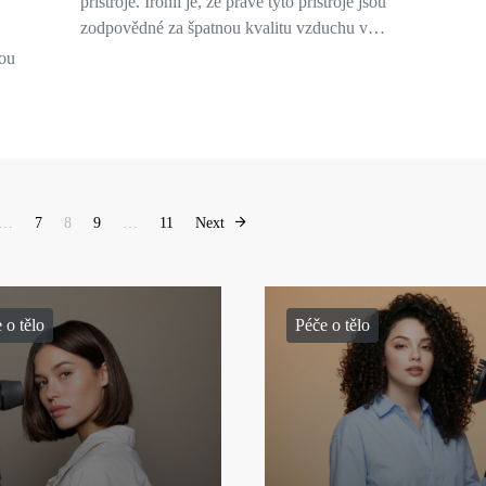
přístroje. Ironií je, že právě tyto přístroje jsou
zodpovědné za špatnou kvalitu vzduchu v…
vou
Stránkování příspěvků
…
7
8
9
…
11
Next
 o tělo
Péče o tělo