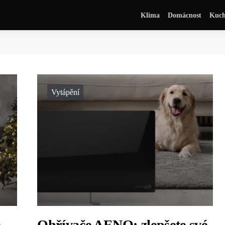
Klima
Domácnost
Kuch
Vytápění
O
Ohřívače AENO: zlepšete své