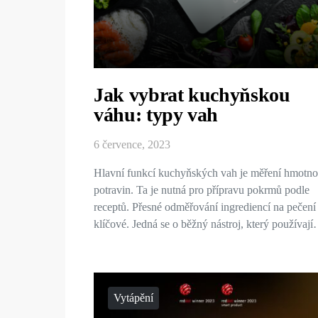
Jak vybrat kuchyňskou
váhu: typy vah
6 července, 2023
Hlavní funkcí kuchyňských vah je měření hmotno
potravin. Ta je nutná pro přípravu pokrmů podle
receptů. Přesné odměřování ingrediencí na pečení 
klíčové. Jedná se o běžný nástroj, který používaj
Vytápění