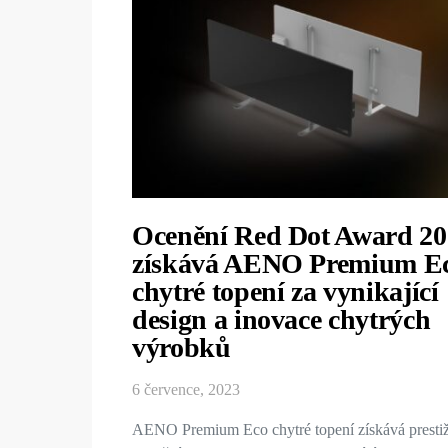
Ocenění Red Dot Award 20
získává AENO Premium E
chytré topení za vynikající
design a inovace chytrých
výrobků
6 července, 2023
AENO Premium Eco chytré topení získává presti