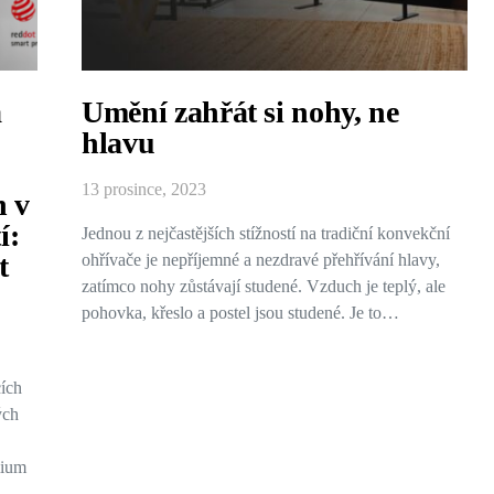
a
Umění zahřát si nohy, ne
hlavu
13 prosince, 2023
n v
í:
Jednou z nejčastějších stížností na tradiční konvekční
t
ohřívače je nepříjemné a nezdravé přehřívání hlavy,
zatímco nohy zůstávají studené. Vzduch je teplý, ale
pohovka, křeslo a postel jsou studené. Je to…
ích
ých
mium