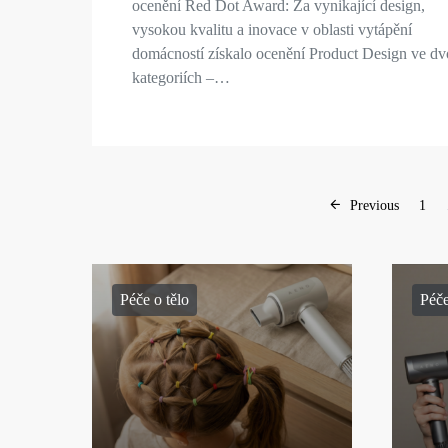
ocenění Red Dot Award: Za vynikající design,
vysokou kvalitu a inovace v oblasti vytápění
domácností získalo ocenění Product Design ve d
kategoriích –…
Previous
1
Péče o tělo
Péče