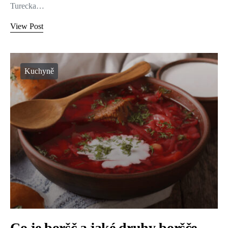
Turecka…
View Post
Kuchyně
Co je boršč a jaké druhy boršče