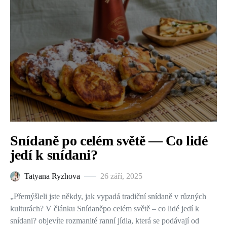
Snídaně po celém světě — Co lidé
jedí k snídani?
Tatyana Ryzhova
26 září, 2025
„Přemýšleli jste někdy, jak vypadá tradiční snídaně v různých
kulturách? V článku Snídaněpo celém světě – co lidé jedí k
snídani? objevíte rozmanité ranní jídla, která se podávají od