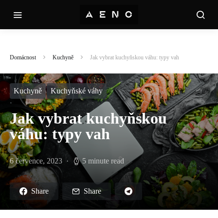
Domácnost
Kuchyně
Jak vybrat kuchyňskou váhu: typy vah
Kuchyně
Kuchyňské váhy
Jak vybrat kuchyňskou
váhu: typy vah
6 července, 2023
5 minute read
Share
Share