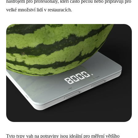
nástrojem pro profesionály, kteří často pečou nebo připravují pro
velké množství lidí v restauracích.
Tyto typy vah na potraviny jsou ideální pro měření většího