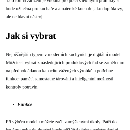
Tato forma zařízení je vhodná pro práci s tekutými produkty a
bude užitečná pro kuchaře a amatérské kuchaře jako doplňkový,
ale ne hlavní nástroj.
Jak si vybrat
Nejběžnějším typem v moderních kuchyních je digitální model.
Můžete si vybrat z následujících produktových řad se zaměřením
na předpokládanou kapacitu vážených výrobků a potřebné
funkce: paměť, samostatné tárování a inteligentní možnosti
kontroly potravin.
Funkce
Při výběru modelu můžete začít zamýšlenými úkoly. Patří do
kavárny nebo do domácí kuchyně? Vyžadujete nadstandardní