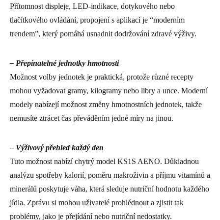
Přítomnost displeje, LED-indikace, dotykového nebo
tlačítkového ovládání, propojení s aplikací je “moderním
trendem”, který pomáhá usnadnit dodržování zdravé výživy.
– Přepínatelné jednotky hmotnosti
Možnost volby jednotek je praktická, protože různé recepty
mohou vyžadovat gramy, kilogramy nebo libry a unce. Moderní
modely nabízejí možnost změny hmotnostních jednotek, takže
nemusíte ztrácet čas převáděním jedné míry na jinou.
– Výživový přehled každý den
Tuto možnost nabízí chytrý model KS1S AENO. Důkladnou
analýzu spotřeby kalorií, poměru makroživin a příjmu vitamínů a
minerálů poskytuje váha, která sleduje nutriční hodnotu každého
jídla. Zprávu si mohou uživatelé prohlédnout a zjistit tak
problémy, jako je přejídání nebo nutriční nedostatky.