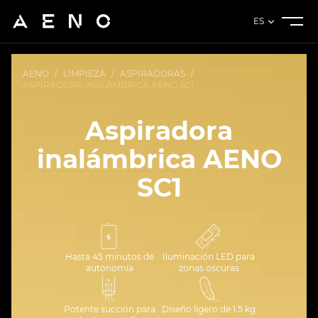
ES
AENO
/
LIMPIEZA
/
ASPIRADORAS
/
ASPIRADORA INALÁMBRICA AENO SC1
Aspiradora
inalámbrica AENO
SC1
Hasta 45 minutos de
Iluminación LED para
autonomía
zonas oscuras
Potente succión para
Diseño ligero de 1.5 kg