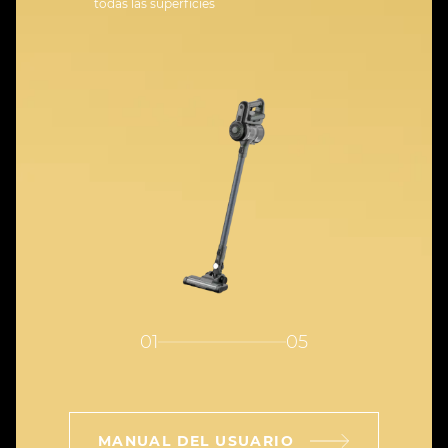
todas las superficies
01
05
MANUAL DEL USUARIO