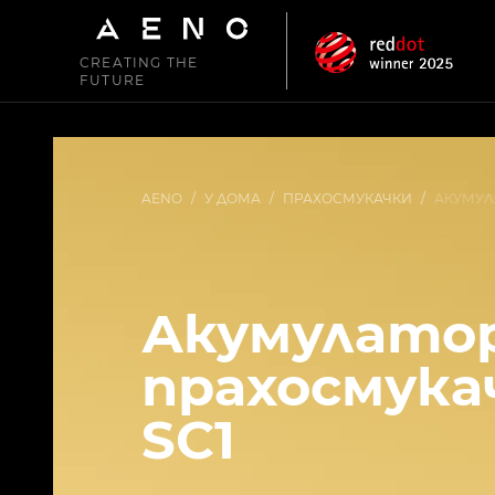
CREATING THE
FUTURE
AENO
/
У ДОМА
/
ПРАХОСМУКАЧКИ
/
АКУМУЛ
Акумулато
прахосмука
SC1