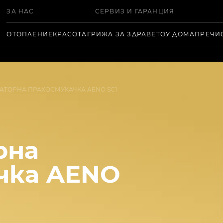
ЗА НАС
СЕРВИЗ И ГАРАНЦИЯ
ОТОПЛЕНИЕ
КРАСОТА
ГРИЖА ЗА ЗДРАВЕТО
У ДОМА
ПРЕЧИ
АТОРНА ПРАХОСМУКАЧКА AENO SC1
рна
чка AENO