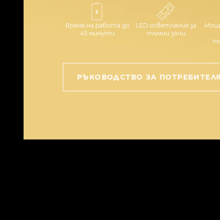
Време на работа до
LED осветление за
Мощн
45 минути
тъмни зони
п
РЪКОВОДСТВО ЗА ПОТРЕБИТЕЛ