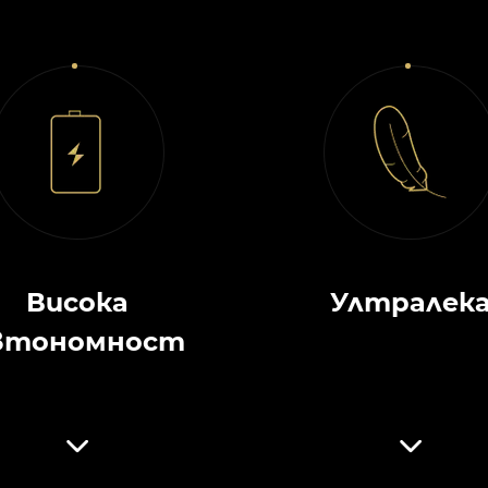
Висока
Ултралек
втономност