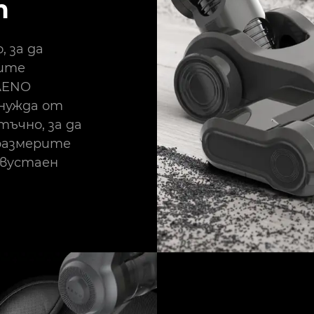
т
 за да
ните
AENO
 нужда от
тъчно, за да
размерите
двустаен