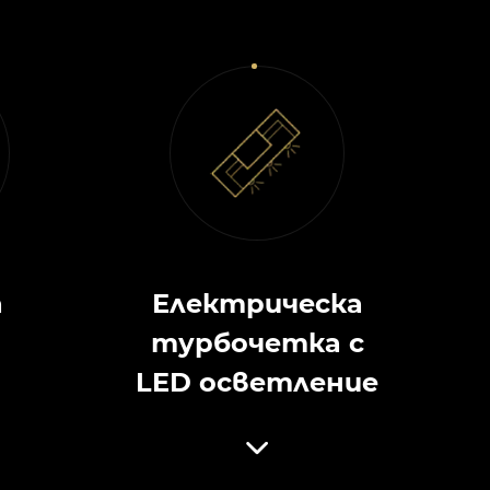
а
Електрическа
турбочетка с
LED осветление