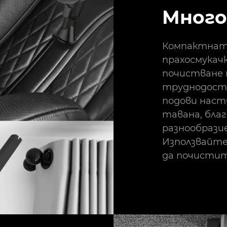
Много
Компактнат
прахосмукачк
почистване 
труднодостъ
подови насти
тавана, бла
разнообрази
Използвайте
да почистит