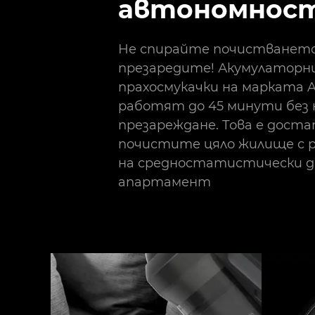
автономнос
Не спирайте почистването,
презаредите! Акумулатор
прахосмукачки на марката 
работят до 45 минути без
презареждане. Това е доста
почистите цяло жилище с 
на средностатистически 
апартамент