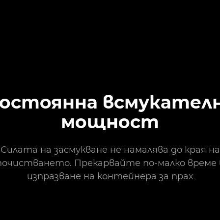
остоянна всмукател
мощност
Силата на засмукване не намалява до края на
почистването. Прекарвайте по-малко време 
изпразване на контейнера за прах