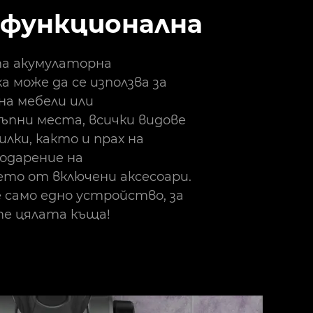
функционална
а акумулаторна
а може да се използва за
на мебели или
пни места, всички видове
лки, както и прах на
годарение на
ето от включени аксесоари.
 само едно устройство, за
е цялата къща!