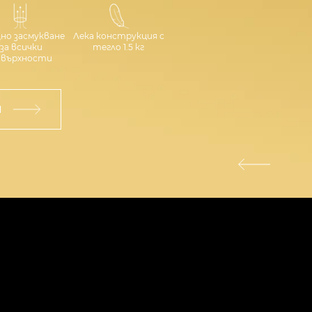
о засмукване
Лека конструкция с
за всички
тегло 1.5 кг
овърхности
Я