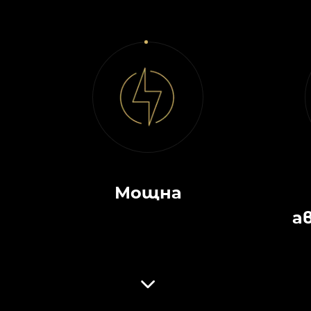
Мощна
а