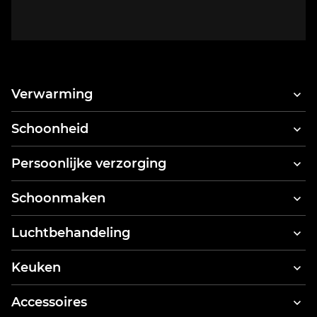
Verwarming
Schoonheid
Haardrogers
Persoonlijke verzorging
Haarstyler & haardroger
Elektrische tandenborstels
Schoonmaken
Tandreinigers
Stofzuigers
Luchtbehandeling
Lichaamsweegschaal
Kledingstomers
Luchtreinigers
Keuken
Stoomreinigers
Keukenrobots
Accessoires
Broodroosters