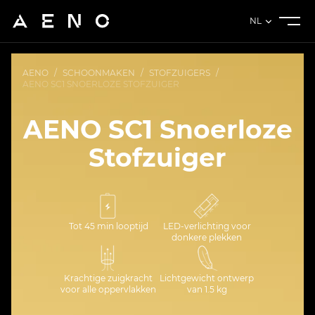
NL
AENO
/
SCHOONMAKEN
/
STOFZUIGERS
/
AENO SC1 SNOERLOZE STOFZUIGER
AENO SC1 Snoerloze
Stofzuiger
Tot 45 min looptijd
LED-verlichting voor
donkere plekken
Krachtige zuigkracht
Lichtgewicht ontwerp
voor alle oppervlakken
van 1.5 kg