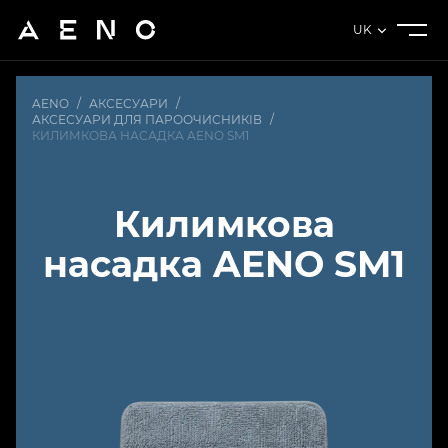
UK
AENO
/
АКСЕСУАРИ
/
АКСЕСУАРИ ДЛЯ ПАРООЧИСНИКІВ
/
КИЛИМКОВА НАСАДКА AENO SM1
Килимкова
насадка AENO SM1