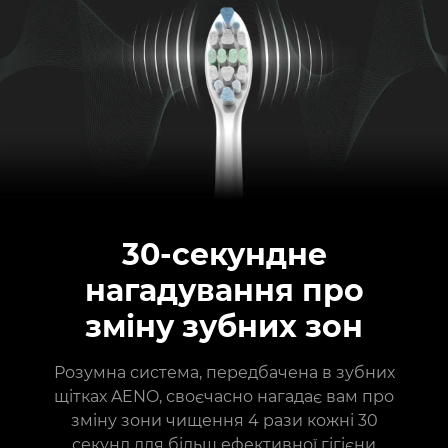
30-секундне
нагадування про
зміну зубних зон
Розумна система, передбачена в зубних
щітках AENO, своєчасно нагадає вам про
зміну зони чищення 4 рази кожні 30
секунд для більш ефективної гігієни