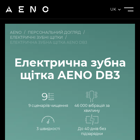
UK
AENO
/
ПЕРСОНАЛЬНИЙ ДОГЛЯД
/
ЕЛЕКТРИЧНІ ЗУБНІ ЩІТКИ
/
ЕЛЕКТРИЧНА ЗУБНА ЩІТКА AENO DB3
Електрична зубна
щітка AENO DB3
9 сценаріїв чищення
46 000 вібрацій за
хвилину
3 швидкості
До 40 днів без
підзарядки