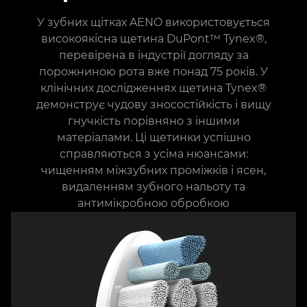
У зубних щітках AENO використовується
високоякісна щетина DuPont™ Tynex®,
перевірена в індустрії догляду за
порожниною рота вже понад 75 років. У
клінічних дослідженнях щетина Tynex®
демонструє чудову зносостійкість і вищу
гнучкість порівняно з іншими
матеріалами. Ці щетинки успішно
справляються з усіма нюансами:
чищенням міжзубних проміжків і ясен,
видаленням зубного нальоту та
антимікробною обробкою