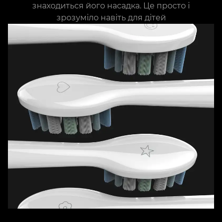
знаходиться його насадка. Це просто і
зрозуміло навіть для дітей