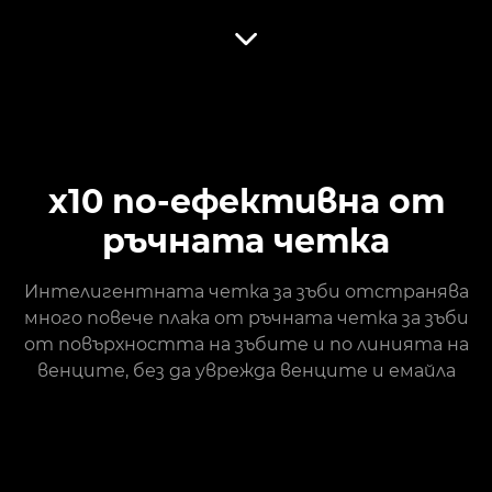
x10 по-ефективна от
ръчната четка
Интелигентната четка за зъби отстранява
много повече плака от ръчната четка за зъби
от повърхността на зъбите и по линията на
венците, без да уврежда венците и емайла