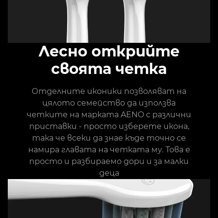
Лесно открийте
своята четка
Отделните иконики позволяват на
цялото семейство да използва
четките на марката AENO с различни
приставки - просто изберете икона,
така че всеки да знае къде точно се
намира главата на четката му. Това е
просто и разбираемо дори и за малки
деца