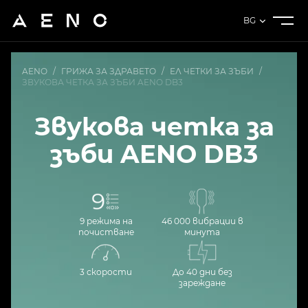
BG
AENO
/
ГРИЖА ЗА ЗДРАВЕТО
/
ЕЛ ЧЕТКИ ЗА ЗЪБИ
/
ЗВУКОВА ЧЕТКА ЗА ЗЪБИ AENO DB3
Звукова четка за
зъби AENO DB3
9 режима на
46 000 вибрации в
почистване
минута
3 скорости
До 40 дни без
зареждане