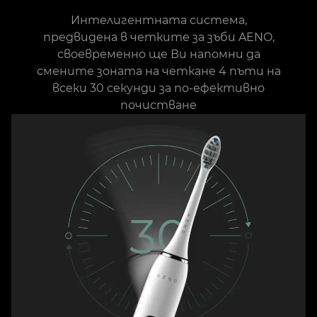
Интелигентната система,
предвидена в четките за зъби AENO,
своевременно ще Ви напомни да
смените зоната на четкане 4 пъти на
всеки 30 секунди за по-ефективно
почистване