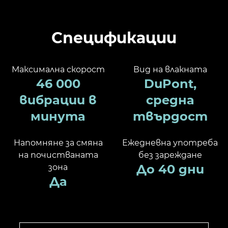
Спецификации
Максимална скорост
Вид на влакната
46 000
DuPont,
вибрации в
средна
минута
твърдост
Напомняне за смяна
Ежедневна употреба
на почистваната
без зареждане
До 40 дни
зона
Да