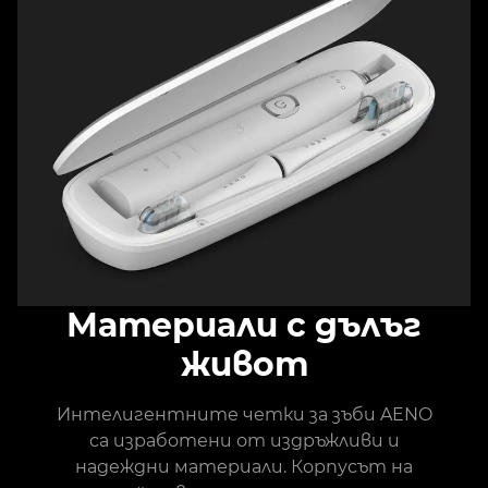
Материали с дълъг
живот
Интелигентните четки за зъби AENO
са изработени от издръжливи и
надеждни материали. Корпусът на