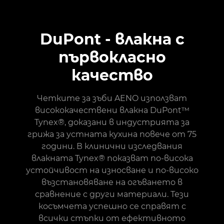
DuPont - влакна с
първокласно
качество
Четките за зъби AENO използват
висококачествени влакна DuPont™
Tynex®, доказани в индустрията за
грижа за устната кухина повече от 75
години. В клинични изследвания
влакната Tynex® показват по-висока
устойчивост на износване и по-високо
възстановяване на огъването в
сравнение с други материали. Тези
косъмчета успешно се справят с
всички стъпки от ефективното