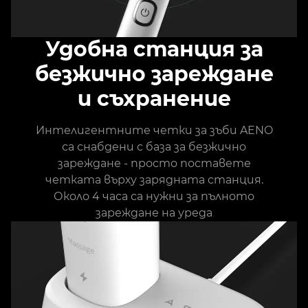
Удобна станция за
безжично зареждане
и съхранение
Интелигентните четки за зъби AENO
са снабдени с база за безжично
зареждане - просто поставете
четката върху зарядната станция.
Около 4 часа са нужни за пълното
зареждане на уреда