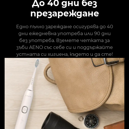
До 40 дни без
презареждане
Едно пълно зареждане осигурява до 40
дни ежедневна употреба или 90 дни
без употреба. Вземете четката за
зъби AENO със себе си и поддържайте
устната си хигиена, където и да сте!