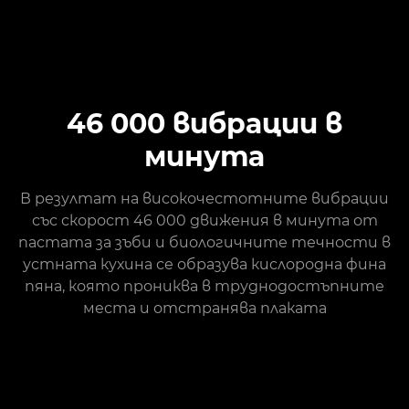
46 000 вибрации в
минута
В резултат на високочестотните вибрации
със скорост 46 000 движения в минута от
пастата за зъби и биологичните течности в
устната кухина се образува кислородна фина
пяна, която прониква в труднодостъпните
места и отстранява плаката