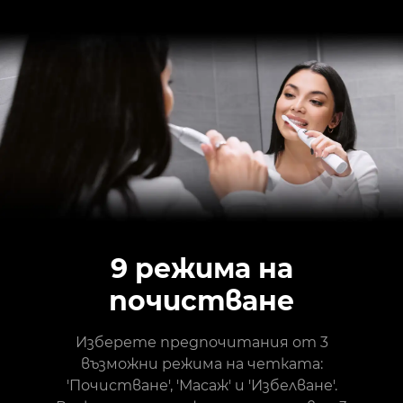
9 режима на
почистване
Изберете предпочитания от 3
възможни режима на четката:
'Почистване', 'Масаж' и 'Избелване'.