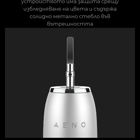
устройството има защита срещу
избледняване на цвета и съдържа
солидно метално стебло във
вътрешността