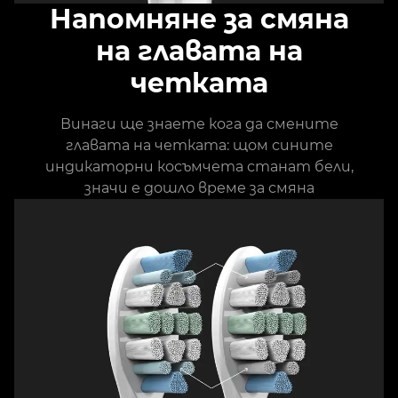
Напомняне за смяна
на главата на
четката
Винаги ще знаете кога да смените
главата на четката: щом сините
индикаторни косъмчета станат бели,
значи е дошло време за смяна