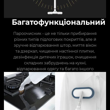
Багатофункціональний
Пароочисник - це не тільки прибирання
різних типів підлогових покриттів, але й
зручне відпарювання штор, миття вікон
та дзеркал, чищення настінної плитки,
дезінфекція дитячих іграшок, очищення
складних забруднень на кухні,
відпарювання одягу та багато іншого