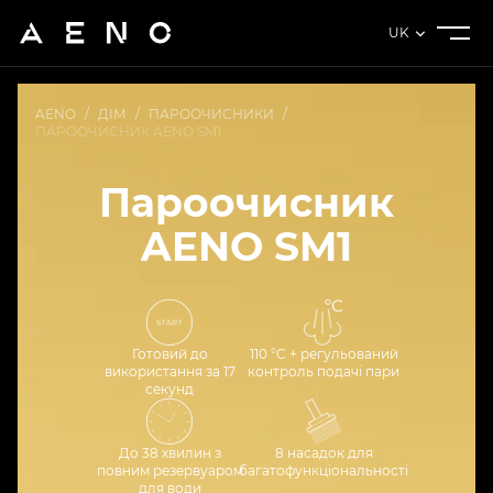
UK
AENO
/
ДІМ
/
ПАРООЧИСНИКИ
/
ПАРООЧИСНИК AENO SM1
Пароочисник
AENO SM1
Готовий до
110 °C + регульований
використання за 17
контроль подачі пари
секунд
До 38 хвилин з
8 насадок для
повним резервуаром
багатофункціональності
для води