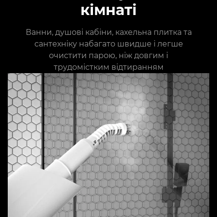
кімнаті
Ванни, душові кабіни, кахельна плитка та
сантехніку набагато швидше і легше
очистити парою, ніж довгим і
трудомістким відтиранням