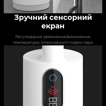
Зручний сенсорний
екран
Регулювання увімкнення/вимкнення,
температури, інтенсивності подачі пари