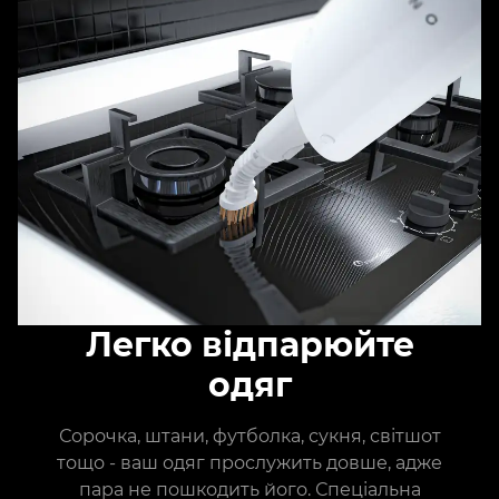
Легко відпарюйте
одяг
Сорочка, штани, футболка, сукня, світшот
тощо - ваш одяг прослужить довше, адже
пара не пошкодить його. Спеціальна