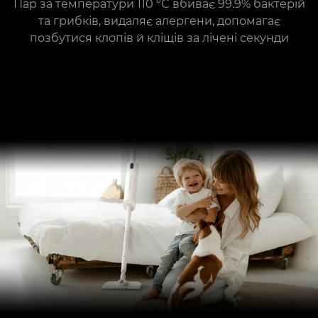
Пар за температури 110 °C вбиває 99.9% бактерій
та грибків, видаляє алергени, допомагає
позбутися клопів й кліщів за лічені секунди