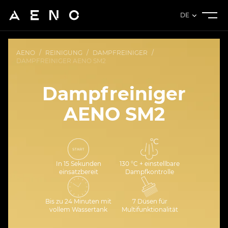
DE
AENO
/
REINIGUNG
/
DAMPFREINIGER
/
DAMPFREINIGER AENO SM2
Dampfreiniger
AENO SM2
In 15 Sekunden
130 °C + einstellbare
einsatzbereit
Dampfkontrolle
Bis zu 24 Minuten mit
7 Düsen für
vollem Wassertank
Multifunktionalität