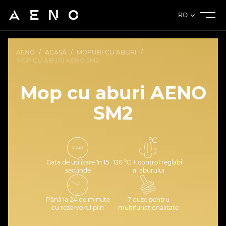
RO
AENO
/
ACASĂ
/
MOPURI CU ABURI
/
MOP CU ABURI AENO SM2
Mop cu aburi AENO
SM2
Gata de utilizare în 15
130 °C + control reglabil
secunde
al aburului
Până la 24 de minute
7 duze pentru
cu rezervorul plin
multifuncționalitate