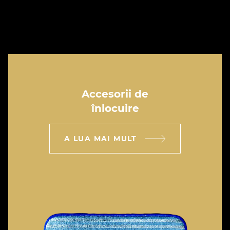
Accesorii de
înlocuire
A LUA MAI MULT