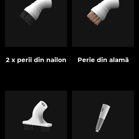
2 x perii din nailon
Perie din alamă