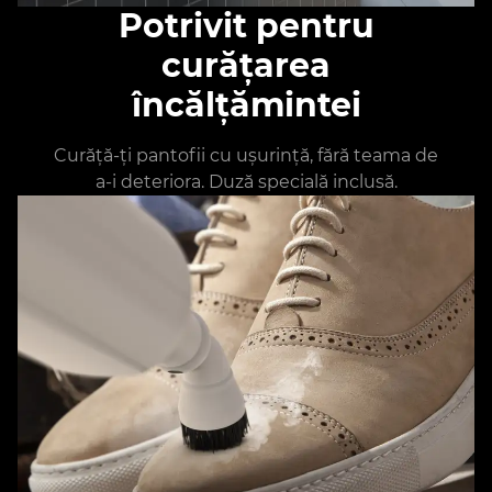
Potrivit pentru
curățarea
încălțămintei
Curăță-ți pantofii cu ușurință, fără teama de
a-i deteriora. Duză specială inclusă.