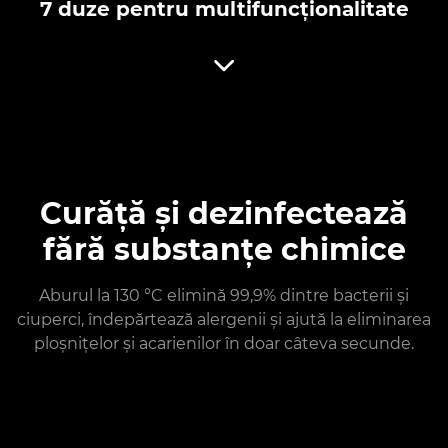
7 duze pentru multifuncționalitate
Curăță și dezinfectează
fără substanțe chimice
Aburul la 130 °C elimină 99,9% dintre bacterii și
ciuperci, îndepărtează alergenii și ajută la eliminarea
ploșnițelor și acarienilor în doar câteva secunde.