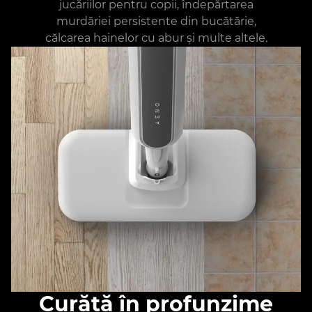
jucăriilor pentru copii, îndepărtarea
murdăriei persistente din bucătărie,
călcarea hainelor cu abur și multe altele.
Curăță în profunzime