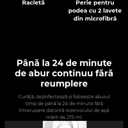
Racletă
Perie pentru
podea cu 2 lavete
din microfibră
Până la 24 de minute
de abur continuu fără
reumplere
Curăță, dezinfectează și folosește aburul
timp de până la 24 de minute fără
întrerupere datorită rezervorului de apă
mărit de 275 ml.