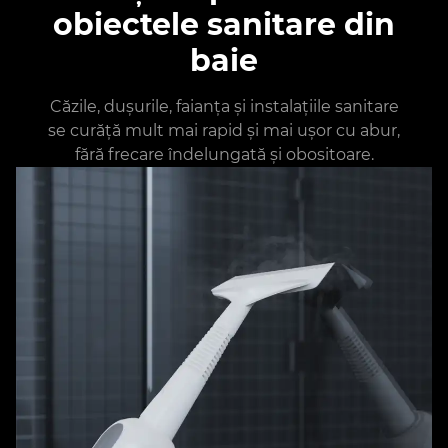
obiectele sanitare din
baie
Căzile, dușurile, faianța și instalațiile sanitare
se curăță mult mai rapid și mai ușor cu abur,
fără frecare îndelungată și obositoare.