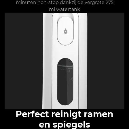
minuten non-stop dankzij de vergrote 275
ml watertank
Perfect reinigt ramen
en spiegels