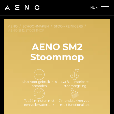
NL
AENO
/
SCHOONMAKEN
/
STOOMREINIGERS
/
AENO SM2 STOOMMOP
AENO SM2
Stoommop
Klaar voor gebruik in 15
130 °C + instelbare
seconden
stoomregeling
Tot 24 minuten met
7 mondstukken voor
een volle watertank
multifunctionaliteit