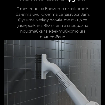
С течение на времето плочките в
банята или кухнята се замърсяват.
Фугите между плочките също се
замърсяват. Включена е специална
приставка за ефективното им
почистване