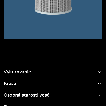
Vykurovanie
Krása
Fén na vlasy
Osobná starostlivosť
Styler a sušič vlasov
Elektrické zubné kefky