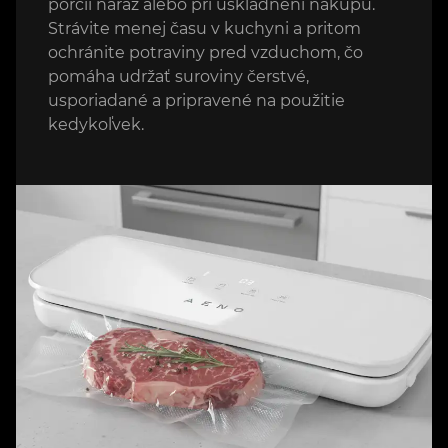
porcií naraz alebo pri uskladnení nákupu.
Strávite menej času v kuchyni a pritom
ochránite potraviny pred vzduchom, čo
pomáha udržať suroviny čerstvé,
usporiadané a pripravené na použitie
kedykoľvek.