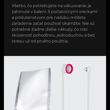
Všetko, čo potrebujete na vákuovanie, je
zahrnuté v balení. S počiatočnými vreckami
a príslušenstvom pre nádobu môžete
zariadenie začať používať okamžite. Nie sú
potrebné žiadne ďalšie nákupy, čo robí
skúsenosť pohodlnou, jednoduchou a bez
stresu už od prvého použitia.