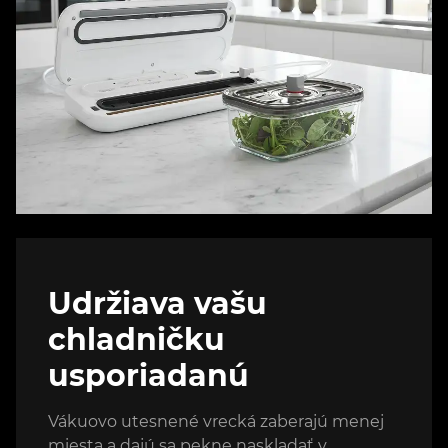
Udržiava vašu
chladničku
usporiadanú
Vákuovo utesnené vrecká zaberajú menej
miesta a dajú sa pekne naskladať v