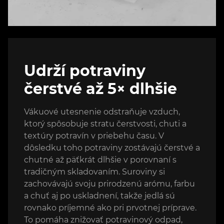
Udrží potraviny
čerstvé až 5× dlhšie
Vákuové utesnenie odstraňuje vzduch,
ktorý spôsobuje stratu čerstvosti, chuti a
textúry potravín v priebehu času. V
dôsledku toho potraviny zostávajú čerstvé a
chutné až päťkrát dlhšie v porovnaní s
tradičným skladovaním. Suroviny si
zachovávajú svoju prirodzenú arómu, farbu
a chuť aj po uskladnení, takže jedlá sú
rovnako príjemné ako pri prvotnej príprave.
To pomáha znižovať potravinový odpad,