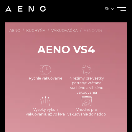
SK
AENO
/
KUCHYŇA
/
VÁKUOVAČKA
/
AENO VS4
AENO VS4
Rýchle vákuovanie
4 režimy pre všetky
potreby: vrátane
suchého a vlhkého
vákuovania
Vysoký výkon
Vhodné pre
vákuovania: až 70 kPa
vákuovanie do nádob