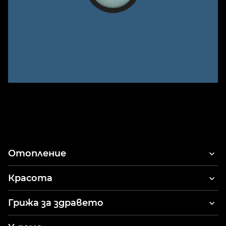
Отопление
Красота
Сешоари за коса
Грижа за здравето
Стайлер за коса и сешоар
Ел четки за зъби