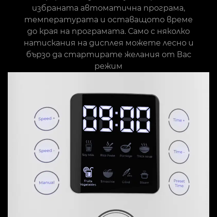
избраната автоматична програма,
температурата и оставащото време
до края на програмата. Само с няколко
натискания на дисплея можете лесно и
бързо да стартирате желания от Вас
режим