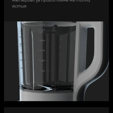
материал за приготвяне на топли
ястия