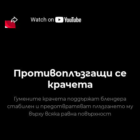
Противоплъзгащи се
крачета
Гумените крачета поддържат блендера
стабилен и предотвратяват плъзгането му
върху всяка равна повърхност