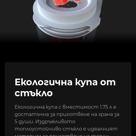
Екологична купа от
стъкло
Екологична купа с вместимост 1.75 л е
достатъчна за приготвяне на храна за
5 души. Издръжливото
топлоустойчиво стъкло е идеалният