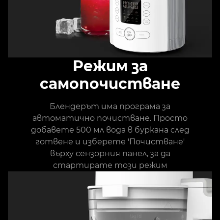
Режим за
самопочистване
Блендерът има програма за
автоматично почистване. Просто
добавете 500 мл вода в буркана след
готвене и изберете 'Почистване'
върху сензорния панел, за да
стартирате този режим