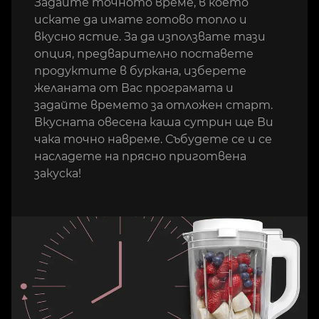
Задайте точното време, в което
искате да имате готово топло и
вкусно ястие. За да използвате тази
опция, предварително поставете
продуктите в буркана, изберете
желаната от Вас програмата и
задайте времето за отложен старт.
Вкусната овесена каша сутрин ще Ви
чака точно навреме. Събудете се и се
насладете на прясно приготвена
закуска!