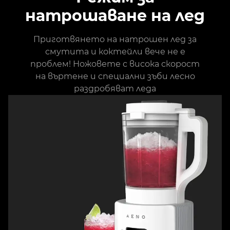
натрошаване на лед
Приготвянето на натрошен лед за
смутита и коктейли вече не е
проблем! Ножовете с висока скорост
на въртене и специални зъби лесно
раздробяват леда