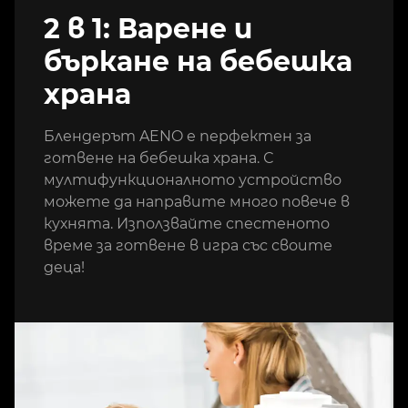
2 в 1: Варене и
бъркане на бебешка
храна
Блендерът AENO е перфектен за
готвене на бебешка храна. С
мултифункционалното устройство
можете да направите много повече в
кухнята. Използвайте спестеното
време за готвене в игра със своите
деца!