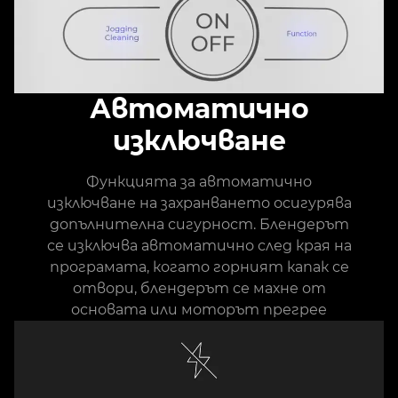
Автоматично
изключване
Функцията за автоматично
изключване на захранването осигурява
допълнителна сигурност. Блендерът
се изключва автоматично след края на
програмата, когато горният капак се
отвори, блендерът се махне от
основата или моторът прегрее