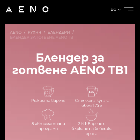
BG
AENO
/
КУХНЯ
/
БЛЕНДЕРИ
/
БЛЕНДЕР ЗА ГОТВЕНЕ AENO TB1
Блендер за
готвене AENO TB1
Режим на варене
Стъклена купа с
обем 1.75 л
8 автоматични
2 в 1: Варене и
програми
бъркане на бебешка
храна