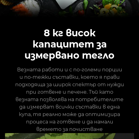
8 кг висок
капацитет за
измервано тегло
Везната работи и с по-големи порции
и по-тежки съставки, което я прави
подходяща за широк спектър от нужди
при готвене и печене. Тъй като
везната позволява на потребителите
да измерват всички съставки в една
купа, тя реално може да оптимизира
процеса на готвене и да намали
времето за почистване