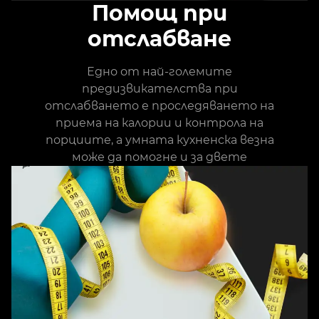
Помощ при
отслабване
Едно от най-големите
предизвикателства при
отслабването е проследяването на
приема на калории и контрола на
порциите, а умната кухненска везна
може да помогне и за двете