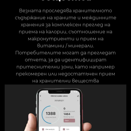
Везната проследява хранителното
съдържание на храните и междинните
хранения за комплексен преглед на
приема на калории, съотношение на
макронутриенти и прием на
витамини / минерали.
Потребителите могат да прегледат
отчета, за да идентифицират
притеснителни зони, като например
прекомерен или недостатъчен прием
на хранителни вещества