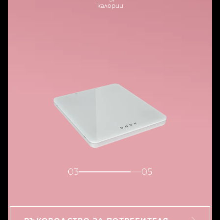
калории
04
05