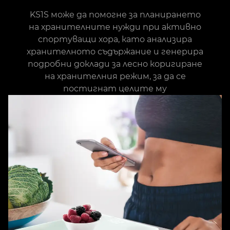
KS1S може да помогне за планирането
на хранителните нужди при активно
спортуващи хора, като анализира
хранителното съдържание и генерира
подробни доклади за лесно коригиране
на хранителния режим, за да се
постигнат целите му