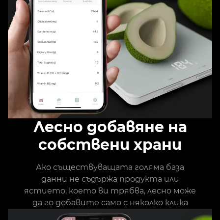
Лесно добавяне на
собствени храни
Ако съществуващата голяма база
данни не съдържа продукта или
ястието, което ви трябва, лесно може
да го добавите само с няколко клика