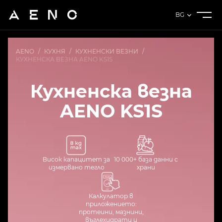
BG
AENO
/
КУХНЯ
/
КУХНЕНСКИ ВЕЗНИ
/
КУХНЕНСКА ВЕЗНА AENO KS1S
Кухненска везна
AENO KS1S
Висок капацитет за
10 000+ база данни с
измервано тегло
храни
Калкулатор в
приложението:
протеини, мазнини,
въглехидрати и