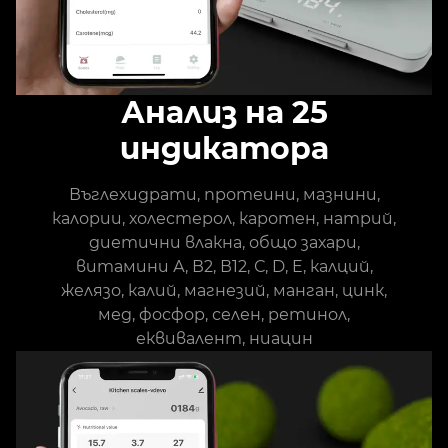
Анализ на 25
индикатора
Въглехидрати, протеини, мазнини,
калории, холестерол, каротен, натрий,
диетични влакна, общо захари,
витамини А, В2, В12, С, D, E, калций,
желязо, калий, магнезий, манган, цинк,
мед, фосфор, селен, ретинол,
еквивалент, ниацин