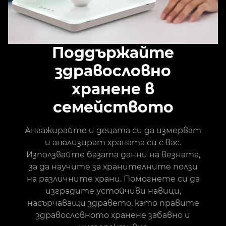
Поддържайте
здравословно
хранене в
семейството
Ангажирайте и децата си да измерват
и анализират храната си с вас.
Използвайте базата данни на везната,
за да научите за хранителните ползи
на различните храни. Помогнете си да
изградите устойчиви навици,
насърчаващи здравето, като правите
здравословното хранене забавно и