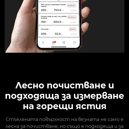
Лесно почистване и
подходяща за измерване
на горещи ястия
Стъклената повърхност на везната не само е
лесна за почистване, но също е подходяща и за