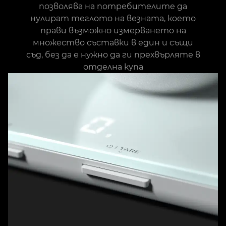
позволява на потребителите да
нулират теглото на везната, което
прави възможно измерването на
множество съставки в един и същи
съд, без да е нужно да ги прехвърляте в
отделна купа