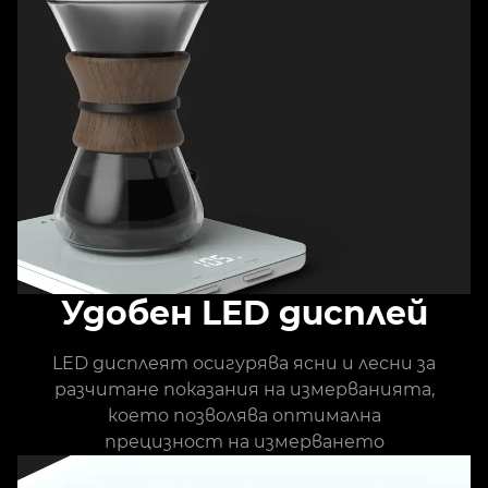
Удобен LED дисплей
LED дисплеят осигурява ясни и лесни за
разчитане показания на измерванията,
което позволява оптимална
прецизност на измерването