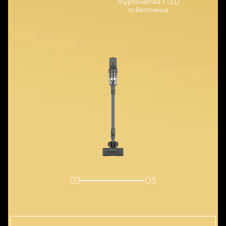
турбочетка с LED
осветление
04
05