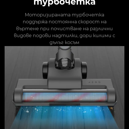
турбочетка
Моторизираната турбочетка
поддържа постоянна скорост на
въртене при почистване на различни
видове подови надтилки, дори килими с
дълъг косъм