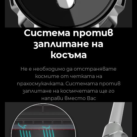
Система против
заплитане на
косъма
Не е необходимо да отстранявате
космите от четката на
прахосмукачката. Системата против
заплитане на косъмчетата ще го
направи вместо Вас