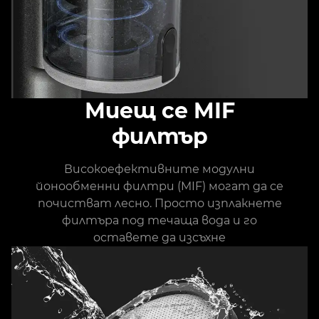
Миещ се MIF
филтър
Високоефективните модулни
йонообменни филтри (MIF) могат да се
почистват лесно. Просто изплакнете
филтъра под течаща вода и го
оставете да изсъхне