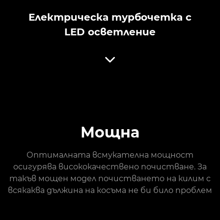
Електрическа турбочетка с
LED осветление
Мощна
Оптималната всмукателна мощност
осигурява висококачествено почистване. За
такъв мощен модел почистването на килим с
всякаква дължина на косъма не би било проблем