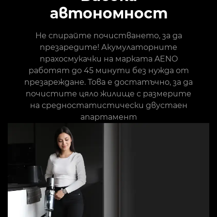
автономност
Не спирайте почистването, за да
презаредите! Акумулаторните
прахосмукачки на марката AENO
работят до 45 минути без нужда от
презареждане. Това е достатъчно, за да
почистите цяло жилище с размерите
на средностатистически двустаен
апартамент