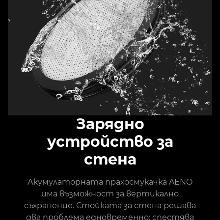
Зарядно
устройство за
стена
Акумулаторната прахосмукачка AENO
има възможност за вертикално
съхранение. Стойката за стена решава
два проблема едновременно: спестява