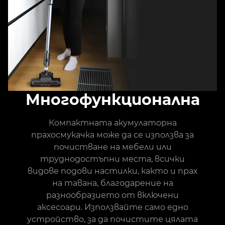
Многофункционална
Компактната акумулаторна
прахосмукачка може да се използва за
почистване на мебели или
труднодостъпни места, всички
видове подови настилки, както и прах
на тавана, благодарение на
разнообразието от включени
аксесоари. Използвайте само едно
устройство, за да почистите цялата