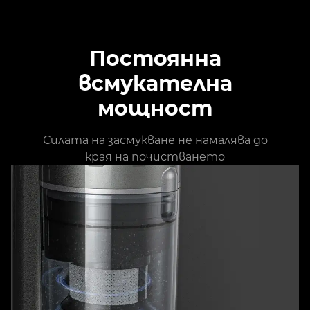
Постоянна
всмукателна
мощност
Силата на засмукване не намалява до
края на почистването