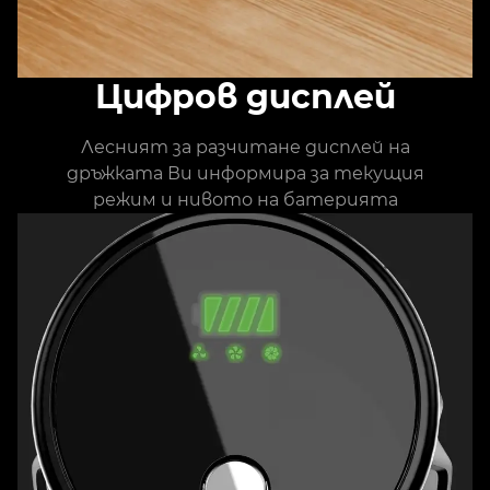
Цифров дисплей
Лесният за разчитане дисплей на
дръжката Ви информира за текущия
режим и нивото на батерията