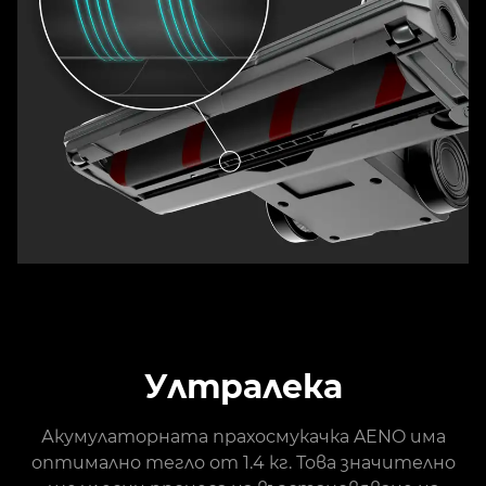
Ултралека
Акумулаторната прахосмукачка AENO има
оптимално тегло от 1.4 кг. Това значително