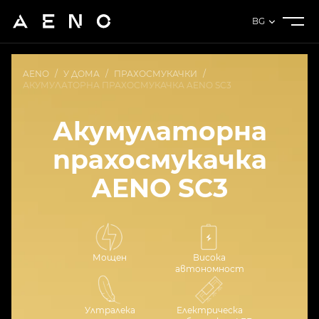
BG
AENO
/
У ДОМА
/
ПРАХОСМУКАЧКИ
/
АКУМУЛАТОРНА ПРАХОСМУКАЧКА AENO SC3
Акумулаторна
прахосмукачка
AENO SC3
Мощен
Висока
автономност
Ултралека
Електрическа