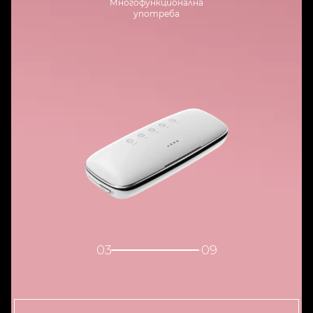
Многофункционална
употреба
04
09