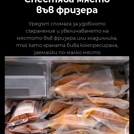
във фризера
Уредът спомага за удобното
съхранение и увеличаването на
мястото във фризера или хладилника,
тъй като храната бива компресирана,
заемайки по-малко място