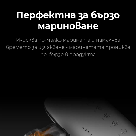
Перфектна за бързо
мариноване
Изисква по-малко марината и намалява
времето за изчакване - маринатата прониква
по-бързо в продукта