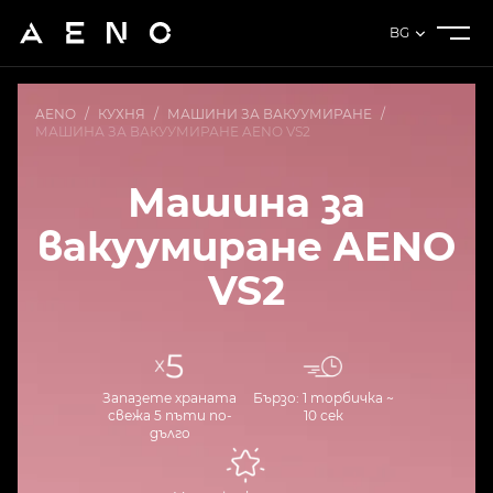
BG
AENO
/
КУХНЯ
/
МАШИНИ ЗА ВАКУУМИРАНЕ
/
МАШИНА ЗА ВАКУУМИРАНЕ AENO VS2
Машина за
вакуумиране AENO
VS2
Запазете храната
Бързо: 1 торбичка ~
свежа 5 пъти по-
10 сек
дълго