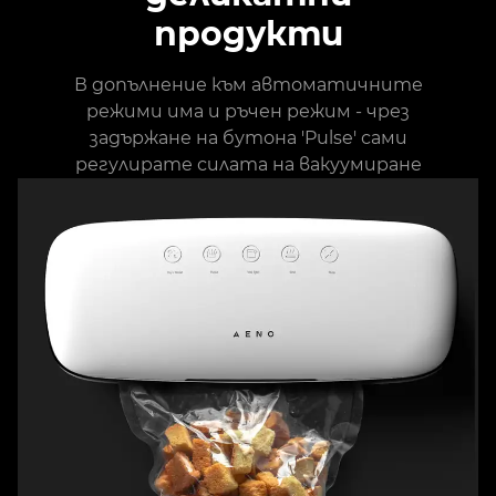
продукти
В допълнение към автоматичните
режими има и ръчен режим - чрез
задържане на бутона 'Pulse' сами
регулирате силата на вакуумиране