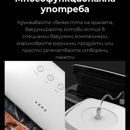
употреба
Удължавайте свежестта на храната,
вакуумирайте готови ястия в
специални вакуумни контейнери,
мариновайте различни продукти или
просто запечатвайте отворени
пакети