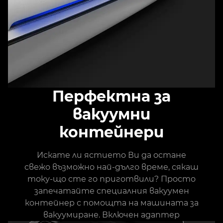
Перфектна за
вакуумни
контейнери
Искате ли ястието Ви да остане
свежо възможно най-дълго време, сякаш
току-що сте го приготвили? Просто
запечатайте специалния вакуумен
контейнер с помощта на машината за
вакуумиране. Включен адаптер