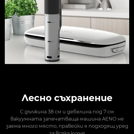
Лесно съхранение
С дължина 38 см и дебелина под 7 см
вакуумната запечатваща машина AENO не
заема много място, правейки я подходящ уред
за всяка кухня