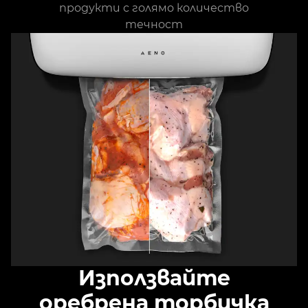
продукти с голямо количество
течност
Използвайте
оребрена торбичка