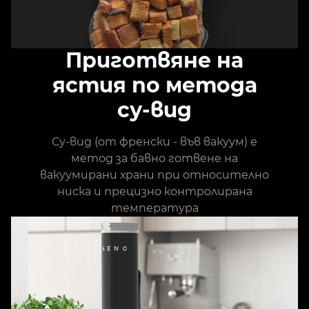
Приготвяне на
ястия по метода
су-вид
Су-вид (от френски - във вакуум) е
метод за бавно готвене на
вакуумирани храни при относително
ниска и прецизно контролирана
температура