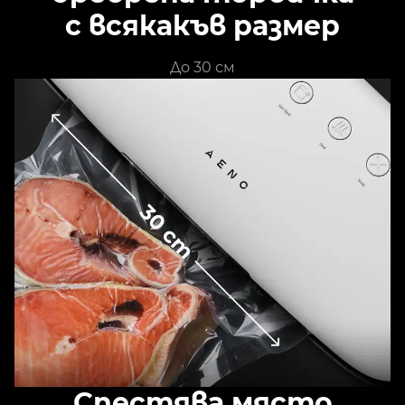
с всякакъв размер
До 30 см
Спестява място