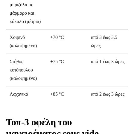
μπριζόλα με
μάρμαρο και
κόκαλο (μέτρια)
Χοιρινό
+70 °C
από 3 έως 3,5
(καλοψημένο)
ώρες
Στήθος
+75 °C
από 1 έως 3 ώρες
κοτόπουλου
(καλοψημένο)
Λαχανικά
+85 °C
από 2 έως 3 ώρες
Τοπ-3 οφέλη του
μαγειρέματος sous vide