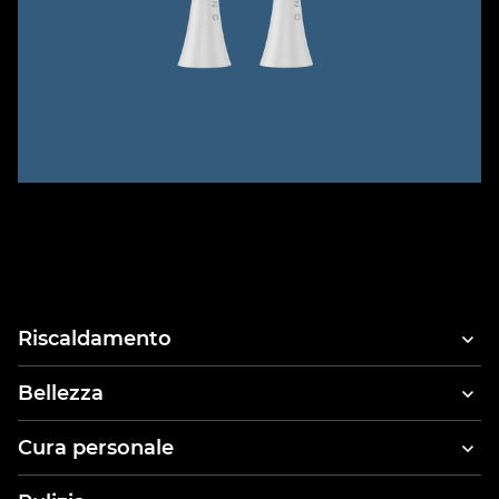
Riscaldamento
Bellezza
Asciugacapelli
Cura personale
Piastra e asciugacapelli
Spazzolini elettrici