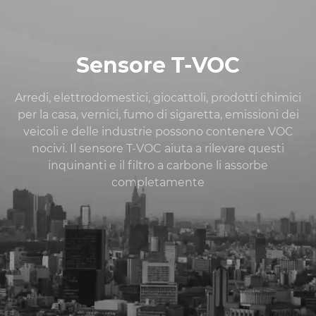
Sensore T-VOC
Arredi, elettrodomestici, giocattoli, prodotti chimici
per la casa, vernici, fumo di sigaretta, emissioni dei
veicoli e delle industrie possono contenere VOC
nocivi. Il sensore T-VOC aiuta a rilevare questi
inquinanti e il filtro a carbone li assorbe
completamente