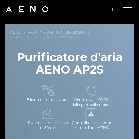
IT
AENO
/
ARIA
/
PURIFICATORI D'ARIA
/
PURIFICATORE D'ARIA AENO AP2S
Purificatore d'aria
AENO AP2S
5 livelli di purificazione
Neutralizza il 99,9%
delle particelle nocive
Purificazione efficace
Controllo intelligente
di 50 m²
tramite l'app AENO