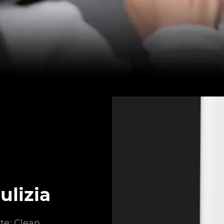
ulizia
te: Clean,