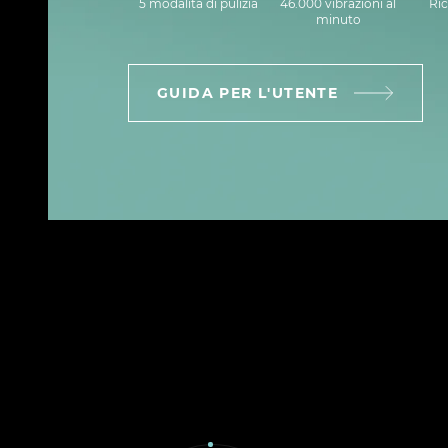
5 modalità di pulizia
46.000 vibrazioni al
Ric
minuto
GUIDA PER L'UTENTE