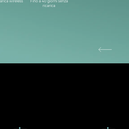
arica wireless
Fino a 40 giorni senza
ricarica