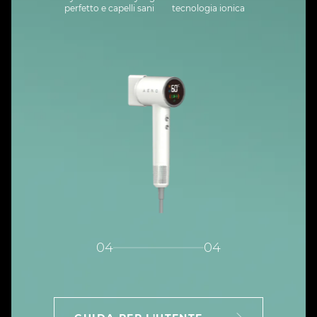
perfetto e capelli sani
tecnologia ionica
04
04