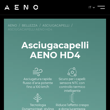
IT
AENO
/
BELLEZZA
/
ASCIUGACAPELLI
/
ASCIUGACAPELLI AENO HD4
Asciugacapelli
AENO HD4
Asciugatura rapida:
Sicuro per i capelli:
flusso d’aria potente
sensore NTC con
fino a 100 km/h
controllo termico
intelligente
Tecnologia
Riduce l’effetto crespo
DynamicHeat: styling
e dona lucentezza: