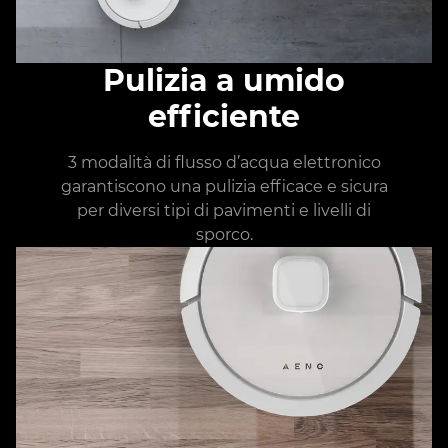
Pulizia a umido
efficiente
3 modalità di flusso d’acqua elettronico
garantiscono una pulizia efficace e sicura
per diversi tipi di pavimenti e livelli di
sporco.