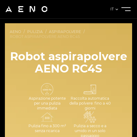
IT
AENO
/
PULIZIA
/
ASPIRAPOLVERE
/
ROBOT ASPIRAPOLVERE AENO RC4S
Robot aspirapolvere
AENO RC4S
Aspirazione potente
Raccolta automatica
per una pulizia
della polvere: fino a 40
immediata
giorni
Pulizia fino a 300 m²
Pulizia a secco e a
senza ricarica
umido in un solo
passaggio