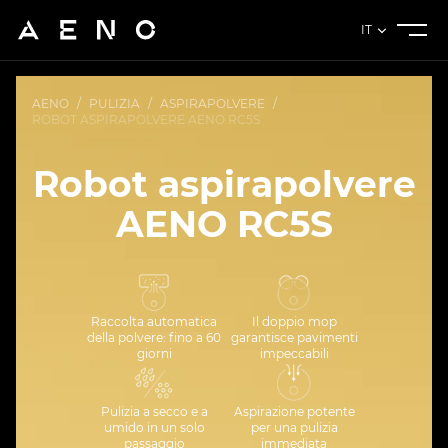
IT
AENO
/
PULIZIA
/
ASPIRAPOLVERE
/
ROBOT ASPIRAPOLVERE AENO RC5S
Robot aspirapolvere
AENO RC5S
Raccolta automatica
Il doppio mop
della polvere: fino a 60
garantisce pavimenti
giorni
impeccabili
Pulizia a secco e a
Aspirazione potente
umido in un solo
per una pulizia
passaggio
immediata