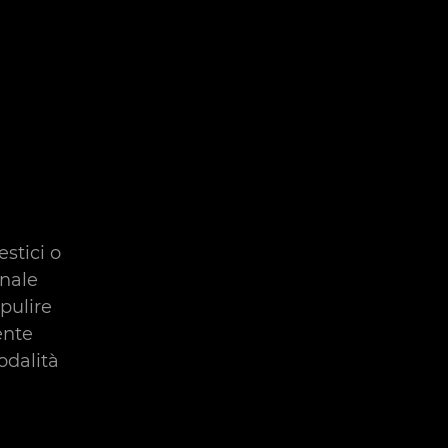
stici o
onale
pulire
ente
odalità