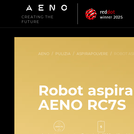
CREATING THE
FUTURE
AENO
/
PULIZIA
/
ASPIRAPOLVERE
/
ROBOT AS
Robot aspira
AENO RC7S