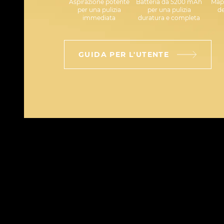
Aspirazione potente
Batteria da 5200 mAh
Map
per una pulizia
per una pulizia
de
immediata
duratura e completa
GUIDA PER L'UTENTE