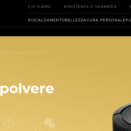
CHI SIAMO
ASSISTENZA E GARANZIA
RISCALDAMENTO
BELLEZZA
CURA PERSONALE
PU
PIRAPOLVERE AENO RC7S
polvere