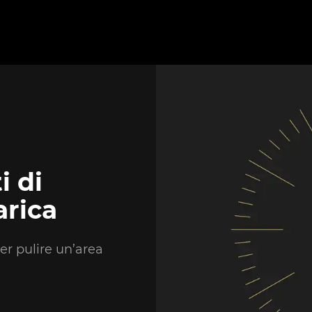
i di
arica
per pulire un’area