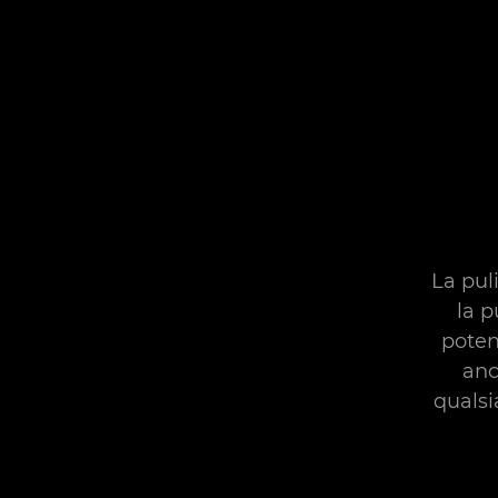
La pul
la p
poten
anc
qualsi