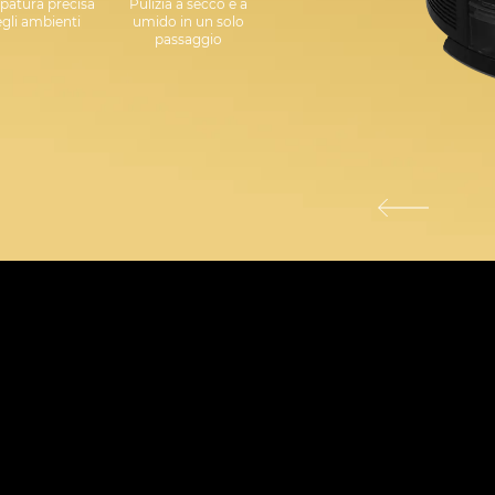
patura precisa
Pulizia a secco e a
gli ambienti
umido in un solo
passaggio