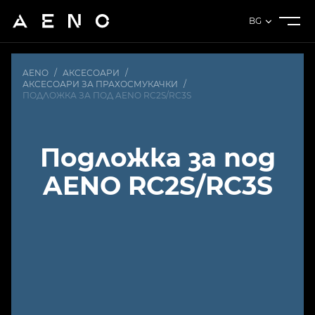
BG
AENO
/
АКСЕСОАРИ
/
АКСЕСОАРИ ЗА ПРАХОСМУКАЧКИ
/
ПОДЛОЖКА ЗА ПОД AENO RC2S/RC3S
Подложка за под
AENO RC2S/RC3S