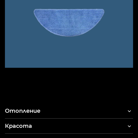
Отопление
Красота
Сешоари за коса