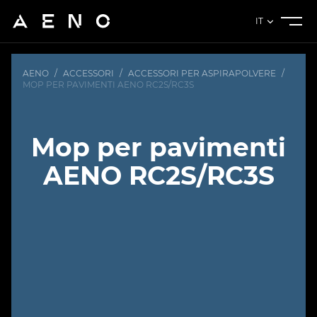
IT
AENO
/
ACCESSORI
/
ACCESSORI PER ASPIRAPOLVERE
/
MOP PER PAVIMENTI AENO RC2S/RC3S
Mop per pavimenti
AENO RC2S/RC3S