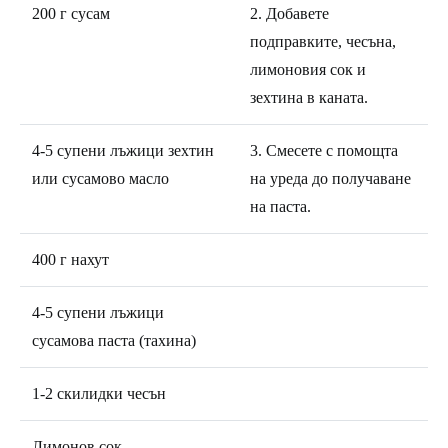
200 г сусам
2. Добавете
подправките, чесъна,
лимоновия сок и
зехтина в каната.
4-5 супени лъжици зехтин
3. Смесете с помощта
или сусамово масло
на уреда до получаване
на паста.
400 г нахут
4-5 супени лъжици
сусамова паста (тахина)
1-2 скилидки чесън
Лимонов сок