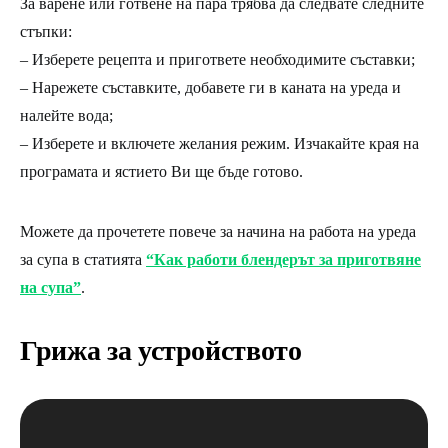
За варене или готвене на пара трябва да следвате следните
стъпки:
– Изберете рецепта и пригответе необходимите съставки;
– Нарежете съставките, добавете ги в каната на уреда и
налейте вода;
– Изберете и включете желания режим. Изчакайте края на
програмата и ястието Ви ще бъде готово.
Можете да прочетете повече за начина на работа на уреда
за супа в статията
“Как работи блендерът за приготвяне
на супа”
.
Грижа за устройството