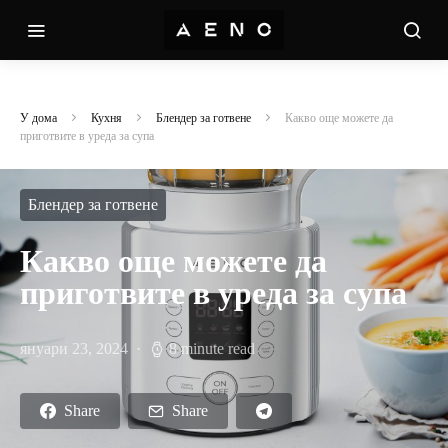
У дома
Кухня
Блендер за готвене
Какво още можете да
приготвите в уреда за супа
Блендер за готвене
Какво още можете да
приготвите в уреда за супа
януари 23, 2024
8 minute read
Share
Share