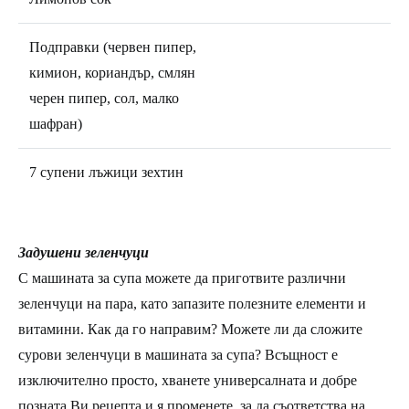
Подправки (червен пипер,
кимион, кориандър, смлян
черен пипер, сол, малко
шафран)
7 супени лъжици зехтин
Задушени зеленчуци
С машината за супа можете да приготвите различни
зеленчуци на пара, като запазите полезните елементи и
витамини. Как да го направим? Можете ли да сложите
сурови зеленчуци в машината за супа? Всъщност е
изключително просто, хванете универсалната и добре
позната Ви рецепта и я променете, за да съответства на