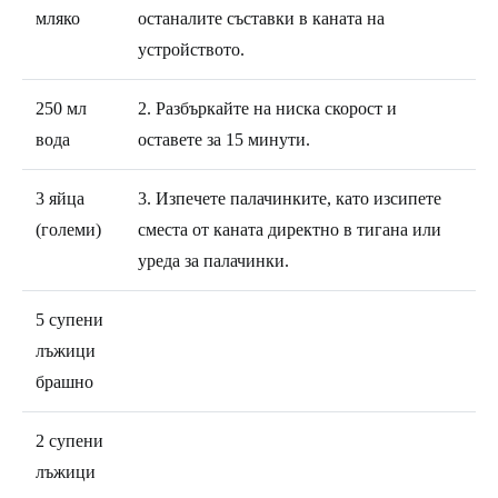
мляко
останалите съставки в каната на
устройството.
250 мл
2. Разбъркайте на ниска скорост и
вода
оставете за 15 минути.
3 яйца
3. Изпечете палачинките, като изсипете
(големи)
сместа от каната директно в тигана или
уреда за палачинки.
5 супени
лъжици
брашно
2 супени
лъжици