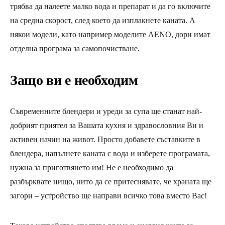
трябва да налеете малко вода и препарат и да го включите
на средна скорост, след което да изплакнете каната. А
някои модели, като например моделите AENO, дори имат
отделна програма за самопочистване.
Защо ви е необходим
Съвременните блендери и уреди за супа ще станат най-
добрият приятел за Вашата кухня и здравословния Ви и
активен начин на живот. Просто добавете съставките в
блендера, напълнете каната с вода и изберете програмата,
нужна за приготвянето им! Не е необходимо да
разбърквате нищо, нито да се притеснявате, че храната ще
загори – устройство ще направи всичко това вместо Вас!