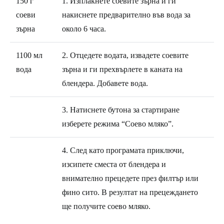
150 г
1. Изплакнете соевите зърна и ги
соеви
накиснете предварително във вода за
зърна
около 6 часа.
1100 мл
2. Отцедете водата, извадете соевите
вода
зърна и ги прехвърлете в каната на
блендера. Добавете вода.
3. Натиснете бутона за стартиране
изберете режима “Соево мляко”.
4. След като програмата приключи,
изсипете сместа от блендера и
внимателно прецедете през филтър или
фино сито. В резултат на прецеждането
ще получите соево мляко.