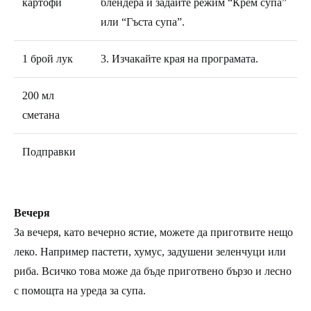
картофи
блендера и задайте режим “Крем супа”
или “Гъста супа”.
1 брой лук
3. Изчакайте края на програмата.
200 мл
сметана
Подправки
Вечеря
За вечеря, като вечерно ястие, можете да приготвите нещо
леко. Например пастети, хумус, задушени зеленчуци или
риба. Всичко това може да бъде приготвено бързо и лесно
с помощта на уреда за супа.