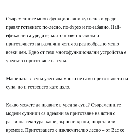
Съвременните многофункционални кухненски уреди
правят готвенето по-лесно, по-бързо и по-забавно. Най-
ефикасни са уредите, които правят възможно
приготвянето на различни ястия за разнообразно меню
всеки ден. Едно от тези многофункционални устройства е
уредът за приготвяне на супа.
Машината за супа улеснява много не само приготвянето на
супа, но и готвенето като цяло.
Какво можете да правите в уред за супа? Съвременните
модели супници са идеални за приготвяне на ястия с
различна текстура: каши, зърнени храни, пюрета или
кремове. Приготването е изключително лесно – от Вас се