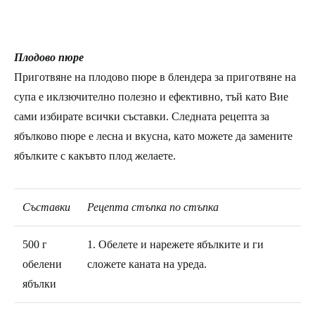
Плодово пюре
Приготвяне на плодово пюре в блендера за приготвяне на
супа е иклзючително полезно и ефективно, тъй като Вие
сами избирате всички съставки. Следната рецепта за
ябълково пюре е лесна и вкусна, като можете да замените
ябълките с какъвто плод желаете.
Съставки
Рецепта стъпка по стъпка
500 г
1. Обелете и нарежете ябълките и ги
обелени
сложете каната на уреда.
ябълки