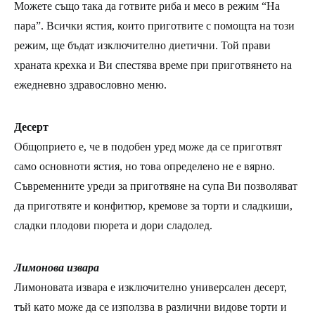
Можете също така да готвите риба и месо в режим “На
пара”. Всички ястия, които приготвите с помощта на този
режим, ще бъдат изключително диетични. Той прави
храната крехка и Ви спестява време при приготвянето на
ежедневно здравословно меню.
Десерт
Общоприето е, че в подобен уред може да се приготвят
само основноти ястия, но това определено не е вярно.
Съвременните уреди за приготвяне на супа Ви позволяват
да приготвяте и конфитюр, кремове за торти и сладкиши,
сладки плодови пюрета и дори сладолед.
Лимонова извара
Лимоновата извара е изключително универсален десерт,
тъй като може да се използва в различни видове торти и