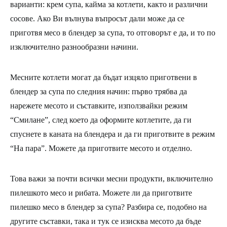
варианти: крем супа, кайма за котлети, както и различни
сосове. Ако Ви вълнува въпросът дали може да се
приготвя месо в блендер за супа, то отговорът е да, и то по
изключително разнообразни начини.
Месните котлети могат да бъдат изцяло приготвени в
блендер за супа по следния начин: първо трябва да
нарежете месото и съставките, използвайки режим
“Смилане”, след което да оформите котлетите, да ги
спуснете в каната на блендера и да ги приготвите в режим
“На пара”. Можете да приготвите месото и отделно.
Това важи за почти всички месни продукти, включително
пилешкото месо и рибата. Можете ли да приготвите
пилешко месо в блендер за супа? Разбира се, подобно на
другите съставки, така и тук се изисква месото да бъде