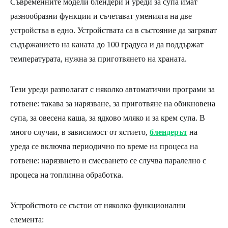
Съвременните модели блендери и уреди за супа имат
разнообразни функции и съчетават уменията на две
устройства в едно. Устройствата са в състояние да загряват
съдържанието на каната до 100 градуса и да поддържат
температурата, нужна за приготвянето на храната.
Тези уреди разполагат с няколко автоматични програми за
готвене: такава за нарязване, за приготвяне на обикновена
супа, за овесена каша, за ядково мляко и за крем супа. В
много случаи, в зависимост от ястието,
блендерът
на
уреда се включва периодично по време на процеса на
готвене: нарязвнето и смесването се случва паралелно с
процеса на топлинна обработка.
Устройството се състои от няколко функционални
елемента: