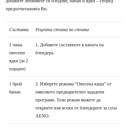
добавите любимите си плодове, банан и ядки – според
предпочитанията Ви.
Съставки
Рецепта стъпка по стъпка
1 чаша
1. Добавете съставките в каната на
oвесени
блендера.
ядки (за 2
порции)
1 брой
2. Изберете режима “Овесена каша” от
банан
няколкото предварително зададени
програми. Този режим можете да
откриете във всеки от блендерите за супа
AENO.