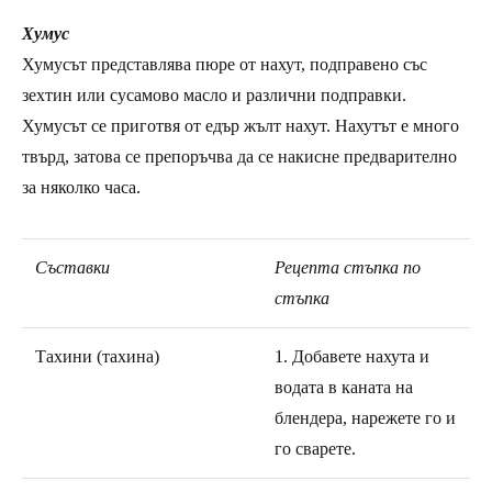
Хумус
Хумусът представлява пюре от нахут, подправено със
зехтин или сусамово масло и различни подправки.
Хумусът се приготвя от едър жълт нахут. Нахутът е много
твърд, затова се препоръчва да се накисне предварително
за няколко часа.
Съставки
Рецепта стъпка по
стъпка
Тахини (тахина)
1. Добавете нахута и
водата в каната на
блендера, нарежете го и
го сварете.