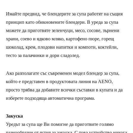
Имайте предвид, че блендерите за супа работят на същия
принцип като обикновените блендери. В уреда за супа
можете да приготвяте зеленчуци, месо, сосове, зърнени
храни, соево и ядково мляко, картофено пюре, горещ
шоколад, крем, плодови напитки и компоти, коктейли,
тесто за палачинки и дори сладолед.
Ако разполагате със съвременен модел блендер за супа,
който е представен в продуктовата линия на AENO,
просто трябва да добавите всички съставки в купата и да
изберете подходяща автоматична програма.
Закуска
Уредът за супа ще Ви помогне да приготвите голямо
разнообразие от ястия за закуска. С това устройство никога