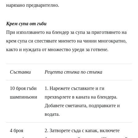
нарязано предварително.
Крем супа от гъби
При използването на блендер за супа за приготвянето на
крем супа си спестявате миенето на чинии многократно,
както и нуждата от множество уреди за готвене.
Съставки
Рецепта стъпка по стъпка
10 броя гъби
1. Нарежете съставките и ги
шампиньони
прехвърлете в каната на блендера.
Добавете сметаната, подправките и
водата.
4 броя
2. Затворете съда с капак, включете