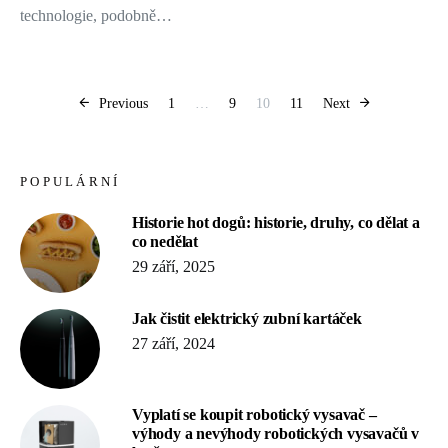
technologie, podobně…
Stránkování pří
Previous
1
…
9
10
11
Next
POPULÁRNÍ
Historie hot dogů: historie, druhy, co dělat a
co nedělat
29 září, 2025
Jak čistit elektrický zubní kartáček
27 září, 2024
Vyplatí se koupit robotický vysavač –
výhody a nevýhody robotických vysavačů v