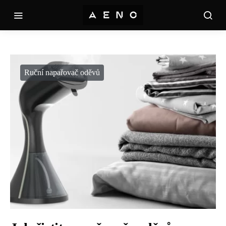
Ruční napařovač oděvů