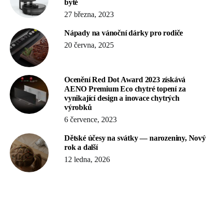
bytě
27 března, 2023
Nápady na vánoční dárky pro rodiče
20 června, 2025
Ocenění Red Dot Award 2023 získává
AENO Premium Eco chytré topení za
vynikající design a inovace chytrých
výrobků
6 července, 2023
Dětské účesy na svátky — narozeniny, Nový
rok a další
12 ledna, 2026