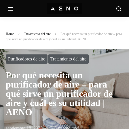
Home
Tratamiento del aire
Por qué necesita un purificador de aire – para
qué sirve un purificador de aire y cuál es su utilidad | AENO
Purificadores de aire
Tratamiento del aire
Por qué necesita un
purificador de aire – para
qué sirve un purificador de
aire y cuál es su utilidad |
AENO
septiembre 18, 2023
8 minute read