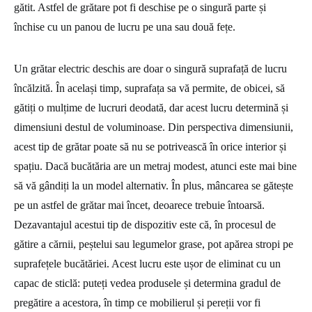
gătit. Astfel de grătare pot fi deschise pe o singură parte și
închise cu un panou de lucru pe una sau două fețe.
Un grătar electric deschis are doar o singură suprafață de lucru
încălzită. În același timp, suprafața sa vă permite, de obicei, să
gătiți o mulțime de lucruri deodată, dar acest lucru determină și
dimensiuni destul de voluminoase. Din perspectiva dimensiunii,
acest tip de grătar poate să nu se potrivească în orice interior și
spațiu. Dacă bucătăria are un metraj modest, atunci este mai bine
să vă gândiți la un model alternativ. În plus, mâncarea se gătește
pe un astfel de grătar mai încet, deoarece trebuie întoarsă.
Dezavantajul acestui tip de dispozitiv este că, în procesul de
gătire a cărnii, peștelui sau legumelor grase, pot apărea stropi pe
suprafețele bucătăriei. Acest lucru este ușor de eliminat cu un
capac de sticlă: puteți vedea produsele și determina gradul de
pregătire a acestora, în timp ce mobilierul și pereții vor fi