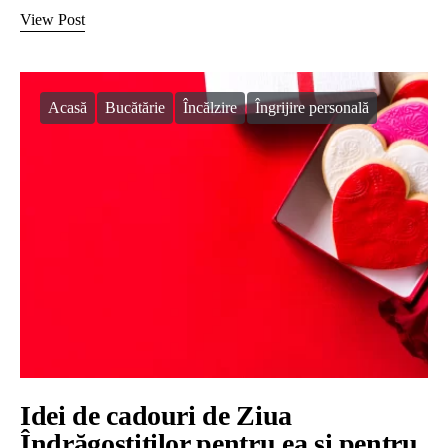
View Post
Acasă
Bucătărie
Încălzire
Îngrijire personală
Idei de cadouri de Ziua
Îndrăgostiților pentru ea și pentru