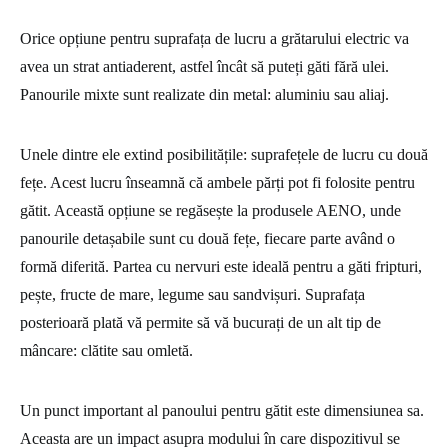
Orice opțiune pentru suprafața de lucru a grătarului electric va
avea un strat antiaderent, astfel încât să puteți găti fără ulei.
Panourile mixte sunt realizate din metal: aluminiu sau aliaj.
Unele dintre ele extind posibilitățile: suprafețele de lucru cu două
fețe. Acest lucru înseamnă că ambele părți pot fi folosite pentru
gătit. Această opțiune se regăsește la produsele AENO, unde
panourile detașabile sunt cu două fețe, fiecare parte având o
formă diferită. Partea cu nervuri este ideală pentru a găti fripturi,
pește, fructe de mare, legume sau sandvișuri. Suprafața
posterioară plată vă permite să vă bucurați de un alt tip de
mâncare: clătite sau omletă.
Un punct important al panoului pentru gătit este dimensiunea sa.
Aceasta are un impact asupra modului în care dispozitivul se