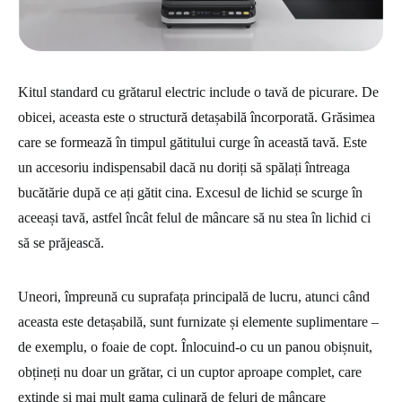
Kitul standard cu grătarul electric include o tavă de picurare. De
obicei, aceasta este o structură detașabilă încorporată. Grăsimea
care se formează în timpul gătitului curge în această tavă. Este
un accesoriu indispensabil dacă nu doriți să spălați întreaga
bucătărie după ce ați gătit cina. Excesul de lichid se scurge în
aceeași tavă, astfel încât felul de mâncare să nu stea în lichid ci
să se prăjească.
Uneori, împreună cu suprafața principală de lucru, atunci când
aceasta este detașabilă, sunt furnizate și elemente suplimentare –
de exemplu, o foaie de copt. Înlocuind-o cu un panou obișnuit,
obțineți nu doar un grătar, ci un cuptor aproape complet, care
extinde și mai mult gama culinară de feluri de mâncare