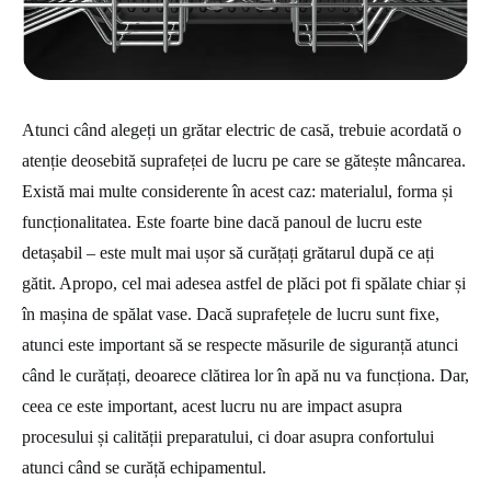
Atunci când alegeți un grătar electric de casă, trebuie acordată o
atenție deosebită suprafeței de lucru pe care se gătește mâncarea.
Există mai multe considerente în acest caz: materialul, forma și
funcționalitatea. Este foarte bine dacă panoul de lucru este
detașabil – este mult mai ușor să curățați grătarul după ce ați
gătit. Apropo, cel mai adesea astfel de plăci pot fi spălate chiar și
în mașina de spălat vase. Dacă suprafețele de lucru sunt fixe,
atunci este important să se respecte măsurile de siguranță atunci
când le curățați, deoarece clătirea lor în apă nu va funcționa. Dar,
ceea ce este important, acest lucru nu are impact asupra
procesului și calității preparatului, ci doar asupra confortului
atunci când se curăță echipamentul.