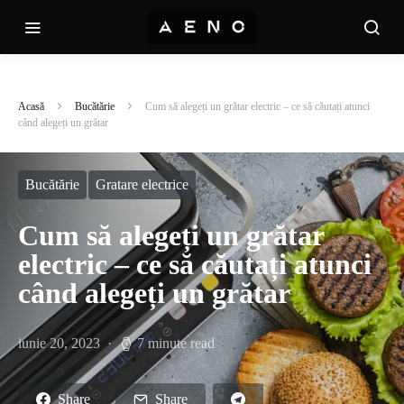
Acasă
Bucătărie
Cum să alegeți un grătar electric – ce să căutați atunci
când alegeți un grătar
Bucătărie
Gratare electrice
Cum să alegeți un grătar
electric – ce să căutați atunci
când alegeți un grătar
iunie 20, 2023
7 minute read
Share
Share