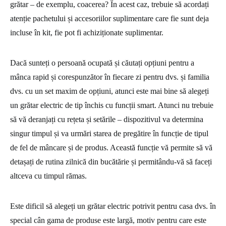
grătar – de exemplu, coacerea? În acest caz, trebuie să acordați
atenție pachetului și accesoriilor suplimentare care fie sunt deja
incluse în kit, fie pot fi achiziționate suplimentar.
Dacă sunteți o persoană ocupată și căutați opțiuni pentru a
mânca rapid și corespunzător în fiecare zi pentru dvs. și familia
dvs. cu un set maxim de opțiuni, atunci este mai bine să alegeți
un grătar electric de tip închis cu funcții smart. Atunci nu trebuie
să vă deranjați cu rețeta și setările – dispozitivul va determina
singur timpul și va urmări starea de pregătire în funcție de tipul
de fel de mâncare și de produs. Această funcție vă permite să vă
detașați de rutina zilnică din bucătărie și permitându-vă să faceți
altceva cu timpul rămas.
Este dificil să alegeți un grătar electric potrivit pentru casa dvs. în
special cân gama de produse este largă, motiv pentru care este