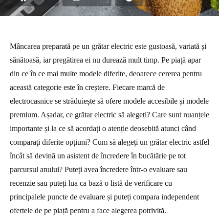
Mâncarea preparată pe un grătar electric este gustoasă, variată și
sănătoasă, iar pregătirea ei nu durează mult timp. Pe piață apar
din ce în ce mai multe modele diferite, deoarece cererea pentru
această categorie este în creștere. Fiecare marcă de
electrocasnice se străduiește să ofere modele accesibile și modele
premium. Așadar, ce grătar electric să alegeți? Care sunt nuanțele
importante și la ce să acordați o atenție deosebită atunci când
comparați diferite opțiuni? Cum să alegeți un grătar electric astfel
încât să devină un asistent de încredere în bucătărie pe tot
parcursul anului? Puteți avea încredere într-o evaluare sau
recenzie sau puteți lua ca bază o listă de verificare cu
principalele puncte de evaluare și puteți compara independent
ofertele de pe piață pentru a face alegerea potrivită.