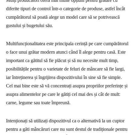
Mulți producători oferă mai multe opțiuni pentru grătare cu
diferite tipuri de control într-o categorie de produse, astfel încât
cumpărătorul să poată alege un model care să se potrivească
gustului și bugetului său.
Multifuncționalitatea este principala cerință pe care cumpărătorul
o face unui grătar modern atunci când îl alege pentru casă. Este
important ca gătitul să fie plăcut și să nu necesite mult timp,
posibilitățile pentru o varietate de feluri de mâncare să fie largi,
iar întreținerea și îngrijirea dispozitivului în sine să fie simple.
Cel mai bine este să vă concentrați asupra propriilor preferințe și
asupra alimentelor pe care le gătiți cel mai des și cât de mult:
carne, legume sau toate împreună.
Intenționați să utilizați dispozitivul ca o alternativă la un cuptor
pentru a găti mâncăruri care nu sunt destul de tradiționale pentru