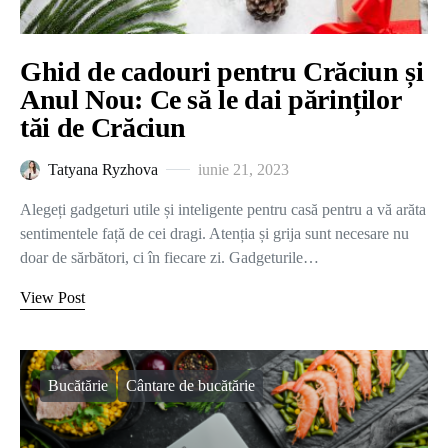
Ghid de cadouri pentru Crăciun și
Anul Nou: Ce să le dai părinților
tăi de Crăciun
Tatyana Ryzhova
iunie 21, 2023
Alegeți gadgeturi utile și inteligente pentru casă pentru a vă arăta
sentimentele față de cei dragi. Atenția și grija sunt necesare nu
doar de sărbători, ci în fiecare zi. Gadgeturile…
View Post
Bucătărie
Cântare de bucătărie