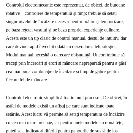
Controlul electromecanic este reprezentat, de obicei, de butoane
rotative – controlere de temperatură și timp: trebuie să setați
singur nivelul de încălzire necesar pentru prăjire și temporizare,
pe baza rețetei vasului și pe baza propriei experiențe culinare.
Acesta este un tip clasic de control manual, destul de intuitiv, dar
care devine rapid învechit odată cu dezvoltarea tehnologiei.
Modul manual necesită o oarecare obișnuință. Uneori trebuie să
treceți prin încercări și erori și mâncare nepreparată pentru a găsi
cea mai bună combinație de încălzire și timp de gătire pentru
fiecare fel de mâncare.
Controlul electronic simplifică foarte mult procesul. De obicei, în
astfel de modele există un afișaj pe care sunt indicate toate
setările. Acest lucru vă permite să setați temperatura de încălzire
cu cea mai mare precizie, iar pentru unele modele cu două fețe,
puteți seta indicatori diferiți pentru panourile de sus și de jos