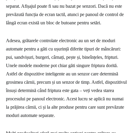
separat. Afișajul poate fi sau nu bazat pe senzori. Dacă nu este
prevăzută funcția de ecran tactil, atunci pe panoul de control de
lângă ecran există un bloc de butoane pentru setări.
Adesea, grătarele controlate electronic au un set de moduri
automate pentru a găti cu ușurință diferite tipuri de mâncăruri:
pui, sandvișuri, burgeri, cârnați, pește și, bineînțeles, fripturi.
Unele modele moderne pot chiar găti singure friptura dorită.
Astfel de dispozitive inteligente au un senzor care determină
grosimea cărnii, precum și un senzor de timp. Astfel, dispozitivul
însuși determină când friptura este gata – veți vedea starea
procesului pe panoul electronic. Acest lucru se aplică nu numai
la prăjirea cărnii, ci și la alte produse pentru care sunt prevăzute
moduri automate separate.