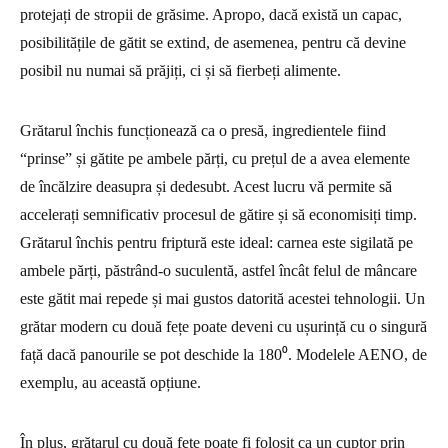
protejați de stropii de grăsime. Apropo, dacă există un capac,
posibilitățile de gătit se extind, de asemenea, pentru că devine
posibil nu numai să prăjiți, ci și să fierbeți alimente.
Grătarul închis funcționează ca o presă, ingredientele fiind
“prinse” și gătite pe ambele părți, cu prețul de a avea elemente
de încălzire deasupra și dedesubt. Acest lucru vă permite să
accelerați semnificativ procesul de gătire și să economisiți timp.
Grătarul închis pentru friptură este ideal: carnea este sigilată pe
ambele părți, păstrând-o suculentă, astfel încât felul de mâncare
este gătit mai repede și mai gustos datorită acestei tehnologii. Un
grătar modern cu două fețe poate deveni cu ușurință cu o singură
față dacă panourile se pot deschide la 180⁰. Modelele AENO, de
exemplu, au această opțiune.
În plus, grătarul cu două fețe poate fi folosit ca un cuptor prin