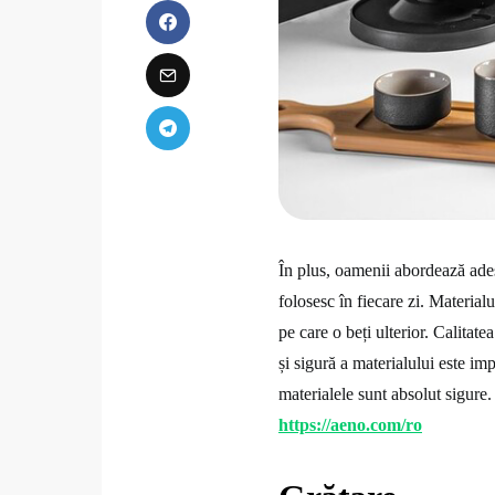
În plus, oamenii abordează ades
folosesc în fiecare zi. Materialu
pe care o beți ulterior. Calitat
și sigură a materialului este i
materialele sunt absolut sigure
https://aeno.com/ro