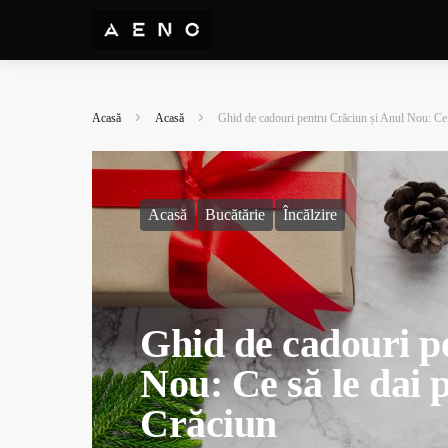
Acasă
Acasă
Ghid de cadouri pentru Crăciun și Anul Nou: Ce să
Acasă
Bucătărie
Încălzire
Ghid de cadouri p
Nou: Ce să le dai p
Crăciun