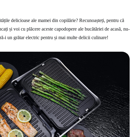
itățile delicioase ale mamei din copilărie? Recunoașteți, pentru că
ncați și voi cu plăcere aceste capodopere ale bucătăriei de acasă, nu-
ră-i un grătar electric pentru și mai multe delicii culinare!