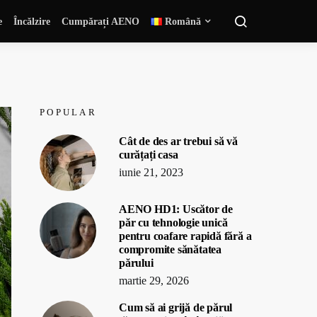
e
Încălzire
Cumpărați AENO
Română
POPULAR
Cât de des ar trebui să vă
curățați casa
iunie 21, 2023
AENO HD1: Uscător de
păr cu tehnologie unică
pentru coafare rapidă fără a
compromite sănătatea
părului
martie 29, 2026
Cum să ai grijă de părul