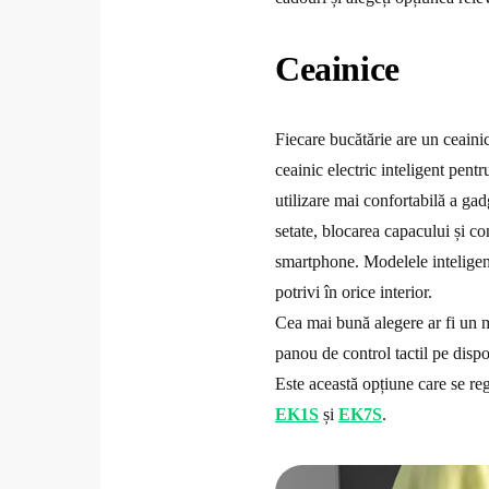
Ceainice
Fiecare bucătărie are un ceainic
ceainic electric inteligent pent
utilizare mai confortabilă a gad
setate, blocarea capacului și co
smartphone. Modelele inteligen
potrivi în orice interior.
Cea mai bună alegere ar fi un mo
panou de control tactil pe dispo
Este această opțiune care se re
EK1S
și
EK7S
.