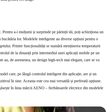
. Pentru a-i mulțumi și surprinde pe părinții tăi, poți achiziționa un
ru bucătăria lor. Modelele inteligente au diverse opțiuni pentru o
getului. Printre funcționalități se numără menținerea temperaturii
ntrolul de la distanță prin intermediul unei aplicații mobile pe un
te au, de asemenea, un design high-tech mai elegant, care se va
del care, pe lângă controlul inteligent din aplicație, are și un
zitivul în sine. Aceasta este cea mai versatilă și preferată opțiune.
găsește în linia mărcii AENO – fierbătoarele electrice din modelele