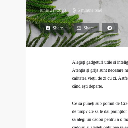
iunie 21, 2023
5 minute read
Share
Share
Alegeți gadgeturi utile și intel
Atenția și grija sunt necesare n
calitatea vieții de zi cu zi. Ast
când ești departe.
Ce să puneți sub pomul de Crăci
de timp? Ce să le dai părințil
să alegi un cadou pentru a o fac
cadouri și alegeți opțiunea rele