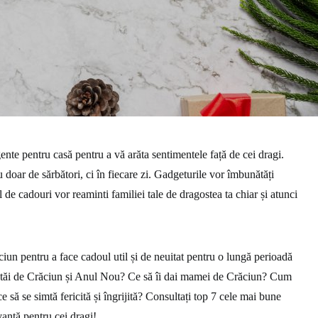
igente pentru casă pentru a vă arăta sentimentele față de cei dragi.
u doar de sărbători, ci în fiecare zi. Gadgeturile vor îmbunătăți
fel de cadouri vor reaminti familiei tale de dragostea ta chiar și atunci
un pentru a face cadoul util și de neuitat pentru o lungă perioadă
or tăi de Crăciun și Anul Nou? Ce să îi dai mamei de Crăciun? Cum
e să se simtă fericită și îngrijită? Consultați top 7 cele mai bune
vantă pentru cei dragi!