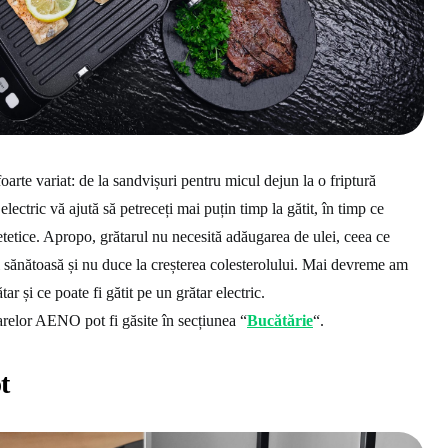
foarte variat: de la sandvișuri pentru micul dejun la o friptură
lectric vă ajută să petreceți mai puțin timp la gătit, în timp ce
etetice. Apropo, grătarul nu necesită adăugarea de ulei, ceea ce
sănătoasă și nu duce la creșterea colesterolului. Mai devreme am
r și ce poate fi gătit pe un grătar electric.
tarelor AENO pot fi găsite în secțiunea “
Bucătărie
“.
t