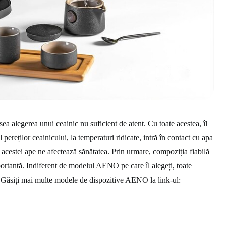
ea alegerea unui ceainic nu suficient de atent. Cu toate acestea, îl
l pereților ceainicului, la temperaturi ridicate, intră în contact cu apa
ea acestei ape ne afectează sănătatea. Prin urmare, compoziția fiabilă
mportantă. Indiferent de modelul AENO pe care îl alegeți, toate
. Găsiți mai multe modele de dispozitive AENO la link-ul: