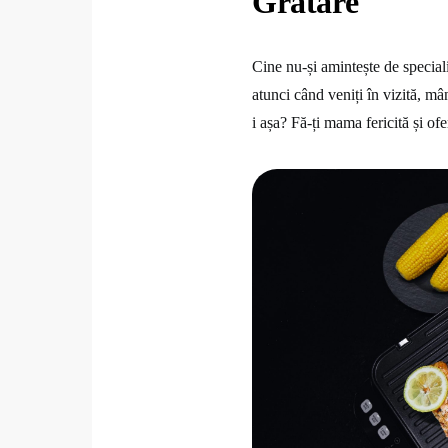
Grătare
Cine nu-și amintește de special
atunci când veniți în vizită, mâ
i așa? Fă-ți mama fericită și ofe