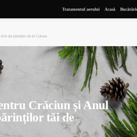
Tratamentul aerului
Acasă
Bucătări
 le dai părinților tăi de Crăciun
entru Crăciun și Anul
ărinților tăi de