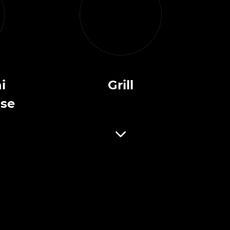
i
Grill
ise