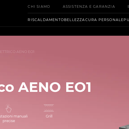
CHI SIAMO
ASSISTENZA E GARANZIA
RISCALDAMENTO
BELLEZZA
CURA PERSONALE
PU
ETTRICO AENO EO1
ico AENO EO1
tazioni manuali
Grill
precise