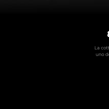
La cot
uno d