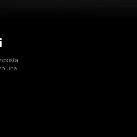
i
imposta
so una