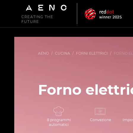
CREATING THE
FUTURE
AENO
/
CUCINA
/
FORNI ELETTRICI
/
FORNO EL
Forno elettr
8 programmi
Convezione
Impos
automatici