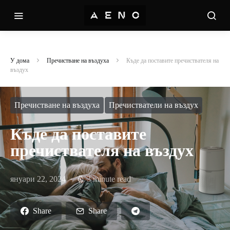
У дома
Пречистване на въздуха
Къде да поставите пречиствателя на
въздух
Пречистване на въздуха
Пречистватели на въздух
Къде да поставите
пречиствателя на въздух
януари 22, 2024
3 minute read
Share
Share