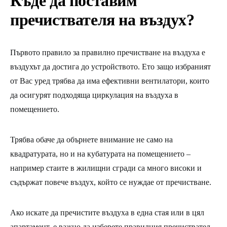
Къде да поставим
пречиствателя на въздух?
Първото правило за правилно пречистване на въздуха е
въздухът да достига до устройството. Ето защо избраният
от Вас уред трябва да има ефективни вентилатори, които
да осигурят подходяща циркулация на въздуха в
помещението.
Трябва обаче да обърнете внимание не само на
квадратурата, но и на кубатурата на помещението –
например стаите в жилищни сгради са много високи и
съдържат повече въздух, който се нуждае от пречистване.
Ако искате да пречистите въздуха в една стая или в цял
апартамент, е важно да изберете правилния пречиствател