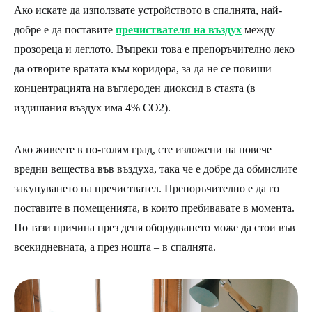
Ако искате да използвате устройството в спалнята, най-
добре е да поставите
пречиствателя на въздух
между
прозореца и леглото. Въпреки това е препоръчително леко
да отворите вратата към коридора, за да не се повиши
концентрацията на въглероден диоксид в стаята (в
издишания въздух има 4% CO2).
Ако живеете в по-голям град, сте изложени на повече
вредни вещества във въздуха, така че е добре да обмислите
закупуването на пречиствател. Препоръчително е да го
поставите в помещенията, в които пребивавате в момента.
По тази причина през деня оборудването може да стои във
всекидневната, а през нощта – в спалнята.