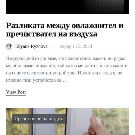
Разликата между овлажнител и
пречиствател на въздуха
Tatyana Ryzhova
януари 25, 2024
Въздухът, който дишаме, е излкючително важен, но рядко
му обръщаме внимание, тъй като сме заети с използването
на своите електронни устройства. Иронията в това е, че
именно тези устройства са…
View Post
Пречистване на въздуха