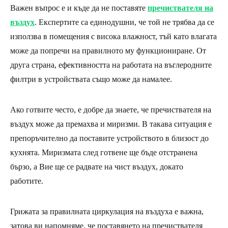
Важен въпрос е и къде да не поставяте
пречиствателя на
въздух
. Експертите са единодушни, че той не трябва да се
използва в помещения с висока влажност, тъй като влагата
може да попречи на правилното му функциониране. От
друга страна, ефективността на работата на въглеродните
филтри в устройствата също може да намалее.
Ако готвите често, е добре да знаете, че пречиствателя на
въздух може да премахва и миризми. В такава ситуация е
препоръчително да поставите устройството в близост до
кухнята. Миризмата след готвене ще бъде отстранена
бързо, а Вие ще се радвате на чист въздух, докато
работите.
Грижата за правилната циркулация на въздуха е важна,
затова ви напомняме, че поставянето на пречиствателя