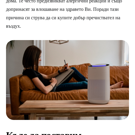
дома. Те често предизвикват алергични реакции и също
допринасят за влошаване на здравето Ви. Поради тази
причина си струва да си купите добър пречиствател на
въздух.