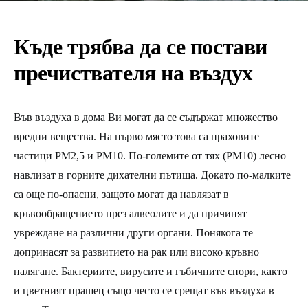
Къде трябва да се постави
пречиствателя на въздух
Във въздуха в дома Ви могат да се съдържат множество
вредни вещества. На първо място това са праховите
частици PM2,5 и PM10. По-големите от тях (PM10) лесно
навлизат в горните дихателни пътища. Докато по-малките
са още по-опасни, защото могат да навлязат в
кръвообращението през алвеолите и да причинят
увреждане на различни други органи. Понякога те
допринасят за развитието на рак или високо кръвно
налягане. Бактериите, вирусите и гъбичните спори, както
и цветният прашец също често се срещат във въздуха в