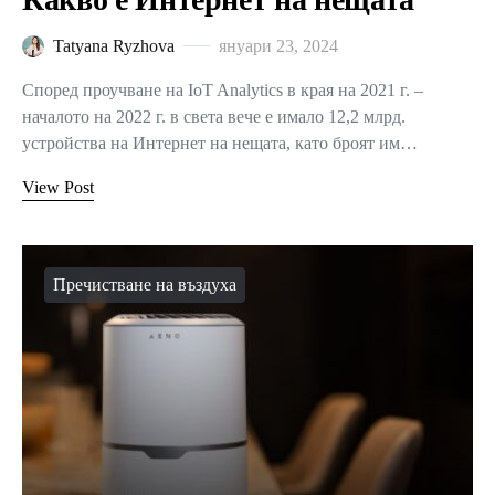
Tatyana Ryzhova
януари 23, 2024
Според проучване на IoT Analytics в края на 2021 г. –
началото на 2022 г. в света вече е имало 12,2 млрд.
устройства на Интернет на нещата, като броят им…
View Post
Пречистване на въздуха