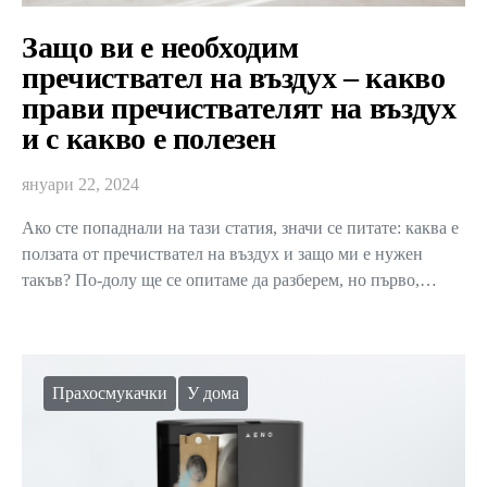
Защо ви е необходим
пречиствател на въздух – какво
прави пречиствателят на въздух
и с какво е полезен
януари 22, 2024
Ако сте попаднали на тази статия, значи се питате: каква е
ползата от пречиствател на въздух и защо ми е нужен
такъв? По-долу ще се опитаме да разберем, но първо,…
Прахосмукачки
У дома