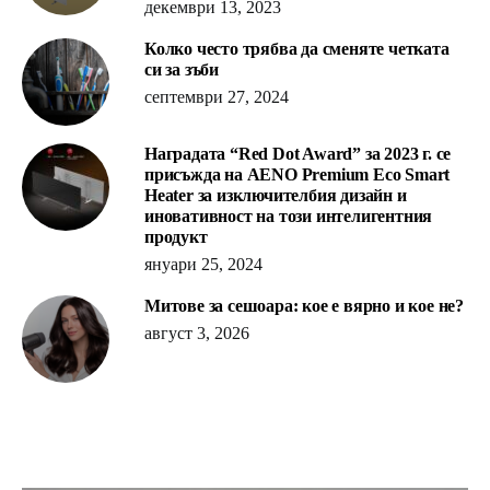
декември 13, 2023
Колко често трябва да сменяте четката
си за зъби
септември 27, 2024
Наградата “Red Dot Award” за 2023 г. се
присъжда на AENO Premium Eco Smart
Heater за изключителбия дизайн и
иновативност на този интелигентния
продукт
януари 25, 2024
Митове за сешоара: кое е вярно и кое не?
август 3, 2026