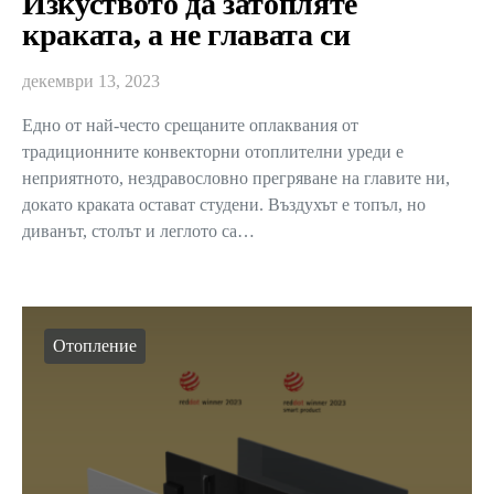
Изкуството да затопляте
краката, а не главата си
декември 13, 2023
Едно от най-често срещаните оплаквания от
традиционните конвекторни отоплителни уреди е
неприятното, нездравословно прегряване на главите ни,
докато краката остават студени. Въздухът е топъл, но
диванът, столът и леглото са…
Отопление