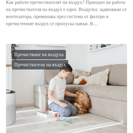
Как работи пречиствателят на въздух? Принцип на работа
на пречиствателя на въздух е един. Въздухът, задвижван от
вентилатора, преминава през система от филтри и
пречистеният въздух се пропуска навън. В…
Пречистване на въздуха
Пречистватели на въздух