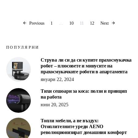
Разделяне на п
Previous
1
…
10
11
12
Next
ПОПУЛЯРНИ
Струва ли си да си купите прахосмукачка
робот – плюсовете и минусите на
прахосмукачките роботи в апартамента
януари 22, 2024
Тихи сешоари за коса: ползи и принцип
на работа
юни 20, 2025
Топли мебели, а не въздух:
Отоплителните уреди AENO
революционизират домашния комфорт