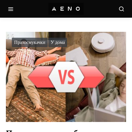
Прахосмукачки
У дома